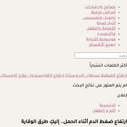
نصائح وإرشادات
أمراض مزمنة
تجميل وتخسيس
أخبار صحة
الأمومة والطفل
مالتيميديا
موسوعة الأدوية
جميع الأقسام
أكثر الكلمات انتشاراً
ارتفاع الضغط
سرطان البروستاتا
ارتفاع الكوليسترول
علاج الإمساك
لم يتم العثور على نتائج البحث
إعلان
الرئيسية
الأم و الطفل
ارتفاع ضغط الدم أثناء الحمل.. إليكِ طرق الوقاية