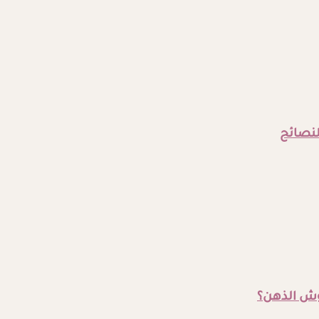
النصائح
وش الذهن؟