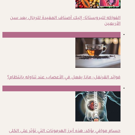
الفواكه للبروستاتا- إليك أصناف المفيدة للرجال بعد سن
الأربعين
2
فوائد القرنفل- ماذا يفعل في الأعصاب عند تناوله بانتظام؟
3
حسام موافي يؤكد: هذه أبرز الهرمونات التي تؤثر على الكلى