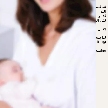
قد تسبب وسائل منع
الحمل
الهرمونية الصداع والغثيان وألم
الثدي، إذ تعمل حبوب
منع الحمل
بشكل أفضل عند تناولها في
نفس الوقت كل يوم، وتكون فعالة مع الاستخدام المعتاد، إلا أن
لكل آثاره الجانبية.
إعلان
لذا يستعرض "الكونسلتو" في السطور التالية، ما هي الآثار الجانبية
لوسائل منع الحمل؟ بحسب "verywellhealth".
مواضيع ذات صلة
الآثار الجانبية لحقن التخسيس- لماذا تسبب الغثيان؟
"فيديو"