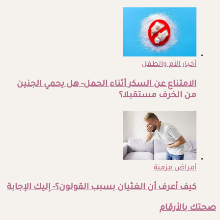
أخبار الأم والطفل
الامتناع عن السكر أثناء الحمل- هل يحمي الجنين
من الخرف مستقبلا؟
أمراض مزمنة
كيف أعرف أن الغثيان بسبب القولون؟- إليك الإجابة
صحتك بالأرقام