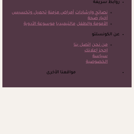
روابط سريعة
نصائح وارشادات
أمراض مزمنة
تجميل وتخسيس
أخبار صحة
الأمومة والطفل
مالتيميديا
موسوعة الأدوية
عن الكونسلتو
من نحن
اتصل بنا
احجز إعلانك
سياسة
الخصوصية
مواقعنا الأخرى
©
جميع الحقوق محفوظة لدى شركة جيميناي ميديا
حسام موافي يؤكد: هذه أبرز الهرمونات التي تؤثر على الكلى