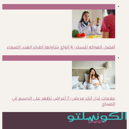
4
أفضل الفواكه للسكر- 4 أنواع يتناولها أطباء الغدد الصماء
5
علامات تدل أنك مريض- 7 أعراض تظهر على الجسم في
الصباح