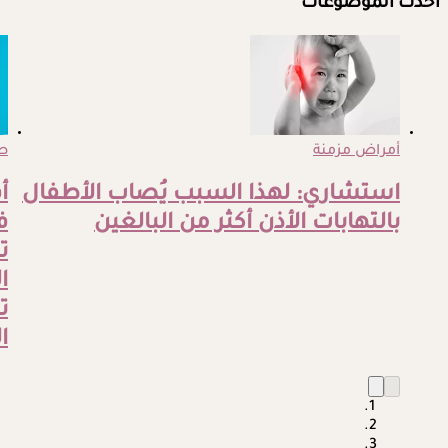
أحدث الموضوعات
أمراض مزمنة
ص
استشاري: لهذا السبب يُصاب الأطفال
أ
بالتهابات الأذن أكثر من البالغين
ف
ت
ت
ا