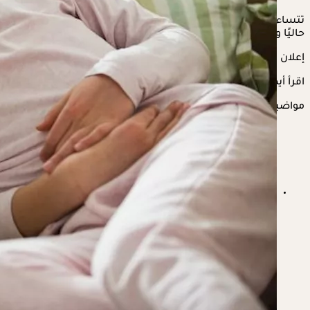
تتساءل الكثير من الأمهات عن طبيعة الدور المنتشر بين الأطفال
حاليًا وكيفية التغلب عليه والإرشادات الواجب اتباعها للوقاية منه.
إعلان
اقرأ أيضًا:
6 أمراض قد تصيب طفلِك في الصيف- إليكِ أعراضها
مواضيع ذات صلة
ماء جوز الهند أم مشروبات الإلكتروليتات.. أيهما أفضل
للترطيب في الصيف؟