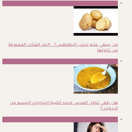
1
من ينبغي عليه تجنب البطاطس؟.. إليك الفئات الممنوعة
من تناولها
2
هل يكفي تناول العدس وحده لتلبية احتياجات الجسم من
البروتين؟
3