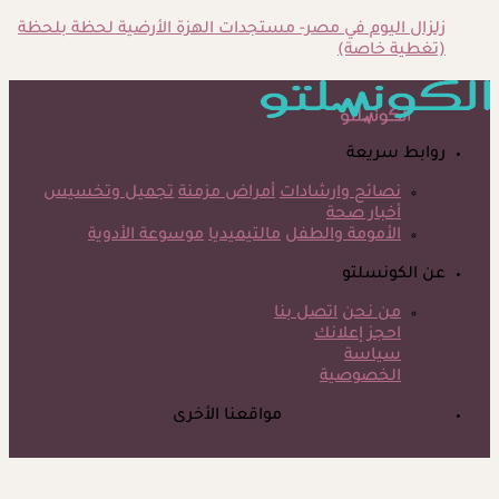
زلزال اليوم في مصر- مستجدات الهزة الأرضية لحظة بلحظة
(تغطية خاصة)
روابط سريعة
نصائح وارشادات
أمراض مزمنة
تجميل وتخسيس
أخبار صحة
الأمومة والطفل
مالتيميديا
موسوعة الأدوية
عن الكونسلتو
من نحن
اتصل بنا
احجز إعلانك
سياسة
الخصوصية
مواقعنا الأخرى