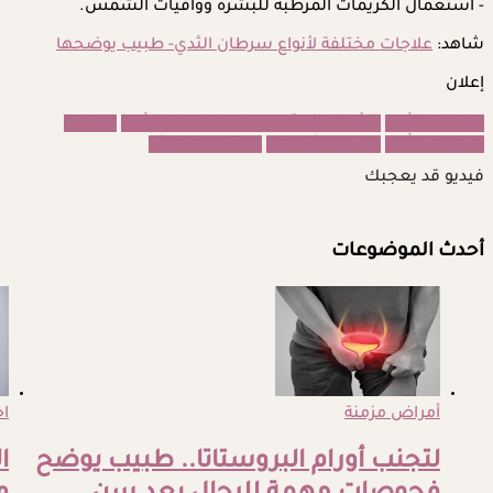
- استعمال الكريمات المرطبة للبشرة وواقيات الشمس.
شاهد:
علاجات مختلفة لأنواع سرطان الثدي- طبيب يوضحها
إعلان
سرطان الثدي
الآثار الجانبية لعلاجات سرطان الثدي
علاجات
سرطان الثدي
العلاج الكيماوي
العلاج الهرموني
فيديو قد يعجبك
أحدث الموضوعات
أمراض مزمنة
اخ
لتجنب أورام البروستاتا.. طبيب يوضح
ا