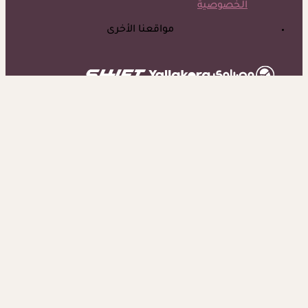
الخصوصية
مواقعنا الأخرى
©
جميع الحقوق محفوظة لدى شركة جيميناي ميديا
حسام موافي يؤكد: هذه أبرز الهرمونات التي تؤثر على الكلى