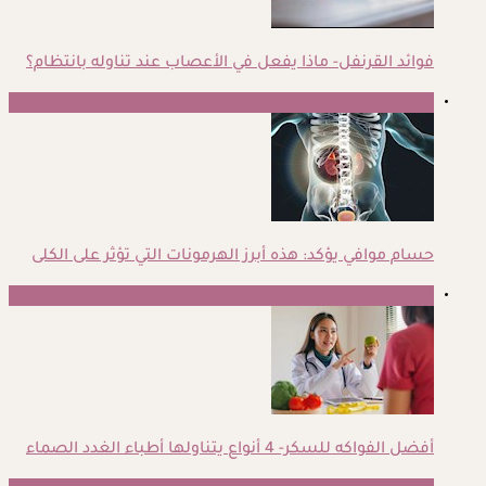
فوائد القرنفل- ماذا يفعل في الأعصاب عند تناوله بانتظام؟
3
حسام موافي يؤكد: هذه أبرز الهرمونات التي تؤثر على الكلى
4
أفضل الفواكه للسكر- 4 أنواع يتناولها أطباء الغدد الصماء