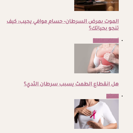
الموت بمرض السرطان- حسام موافي يجيب: كيف
تنجو بحياتك؟
أمراض مزمنة
هل انقطاع الطمث يسبب سرطان الثدي؟
نصائح