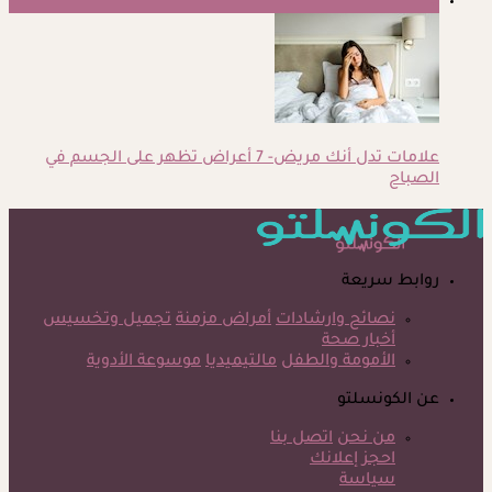
5
علامات تدل أنك مريض- 7 أعراض تظهر على الجسم في
الصباح
روابط سريعة
نصائح وارشادات
أمراض مزمنة
تجميل وتخسيس
أخبار صحة
الأمومة والطفل
مالتيميديا
موسوعة الأدوية
عن الكونسلتو
من نحن
اتصل بنا
احجز إعلانك
سياسة