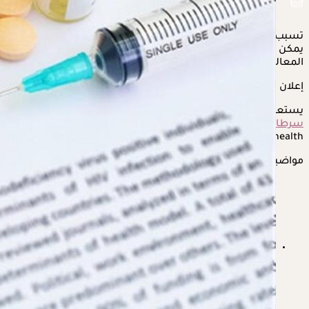
تسبب علاجات
سرطان الثدي
مجموعة مزعجة من الآثار الجانبية،
يمكن التغلب عليها باتباع بعض الإرشادات تحت إشراف الطبيب
المعالج.
إعلان
يستعرض "الكونسلتو" في التقرير التالي،
الآثار الجانبية لعلاجات
سرطان الثدي
وطرق التعامل معها، وفقًا لموقع "Very
wellhealth".
مواضيع ذات صلة
وزارة الصحة: العلاج المناعي يعزز بروتوكولات علاج سرطان
الثدي في مصر