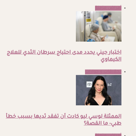
أمراض مزمنة
اختبار جيني يحدد مدى احتياج سرطان الثدي للعلاج
الكيماوي
تحقيقات و حوارات
الممثلة لوسي ليو كادت أن تفقد ثديها بسبب خطأ
طبي- ما القصة؟
أمراض مزمنة