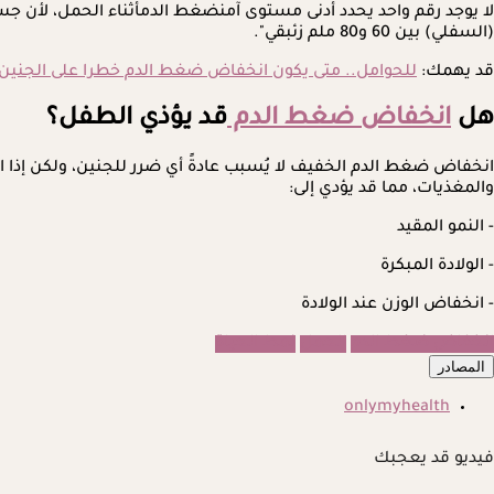
(السفلي) بين 60 و80 ملم زئبقي".
قد يهمك:
للحوامل.. متى يكون انخفاض ضغط الدم خطرا على الجنين
هل
انخفاض ضغط الدم
قد يؤذي الطفل؟
انخفاض ضغط الدم الخفيف لا يُسبب عادةً أي ضرر للجنين، ولكن إذا ا
والمغذيات، مما قد يؤدي إلى:
- النمو المقيد
- الولادة المبكرة
- انخفاض الوزن عند الولادة
انخفاض ضغط الدم
الحمل
نمط الحياة
المصادر
onlymyhealth
فيديو قد يعجبك