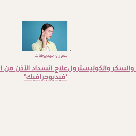
صور و فيديوهات
والسكر والكوليسترول
علاج انسداد الأذن من 
"فيديوجرافيك"