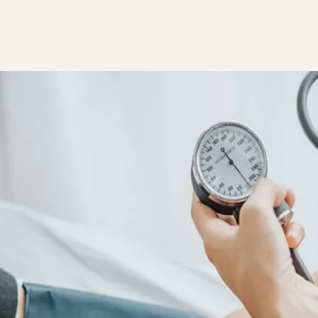
ضًا، ومن أكثر هذه التغييرات، وإن كان يُغفل عنه، انخفاض ضغط الدم،