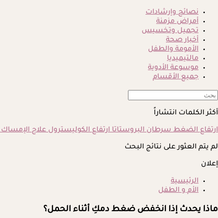
نصائح وإرشادات
أمراض مزمنة
تجميل وتخسيس
أخبار صحة
الأمومة والطفل
مالتيميديا
موسوعة الأدوية
جميع الأقسام
أكثر الكلمات انتشاراً
ارتفاع الضغط
سرطان البروستاتا
ارتفاع الكوليسترول
علاج الإمساك
لم يتم العثور على نتائج البحث
إعلان
الرئيسية
الأم و الطفل
ماذا يحدث إذا انخفض ضغط دمكِ أثناء الحمل؟