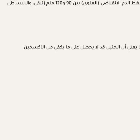
لا يوجد رقم واحد يحدد أدنى مستوى آمنضغط الدمأثناء الحمل، لأن جسم كل امرأة يختلف عن الأخرى، وبشكل عام، ينبغي أن تتراوح قراءة ضغط الدم الانقباضي (العلوي) بين 90 و120 ملم زئبقي، والانبساطي
ا يعني أن الجنين قد لا يحصل على ما يكفي من الأكسجين