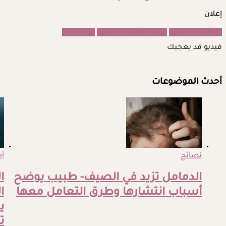
إعلان
التشنج المهبلي
علاج التشنج المهبلي
هبة قطب
فيديو قد يعجبك
أحدث الموضوعات
نصائح
أم
الدمامل تزيد في الصيف- طبيب يوضح
ا
أسباب انتشارها وطرق التعامل معها
ا
ي
ت