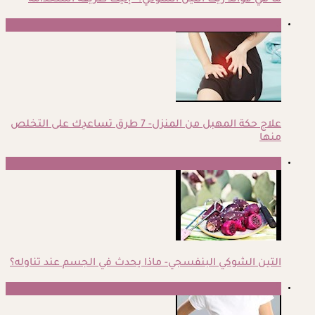
ما هي فوائد زيت التين الشوكي؟- إليك طريقة استخدامه
3
علاج حكة المهبل من المنزل- 7 طرق تساعدِك على التخلص
منها
4
التين الشوكي البنفسجي- ماذا يحدث في الجسم عند تناوله؟
5