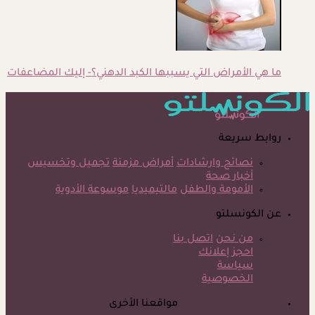
ما هي الأمراض التي يسببها الكبد الدهني؟- إليك المضاعفات
روابط سريعة
نصائح وارشادات
أمراض مزمنة
تجميل وتخسيس
أخبار صحة
الأمومة والطفل
مالتيميديا
موسوعة الأدوية
عن الكونسلتو
من نحن
اتصل بنا
احجز إعلانك
سياسة
الخصوصية
مواقعنا الأخرى