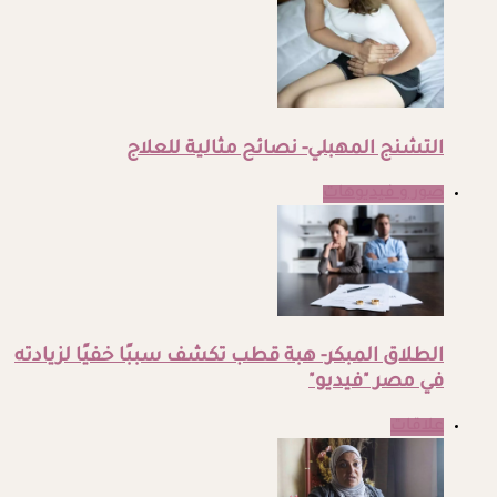
التشنج المهبلي- نصائح مثالية للعلاج
صور و فيديوهات
الطلاق المبكر- هبة قطب تكشف سببًا خفيًا لزيادته
في مصر "فيديو"
علاقات