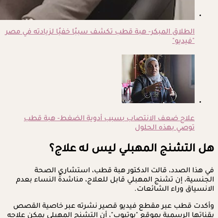
الطلاق المبكر- هبة قطب تكشف سببًا خفيًا لزيادته في مصر
"فيديو"
علاج ضعف الانتصاب بسبب أدوية الضغط- هبة قطب
توصي بهذه الحلول
هل التشنج المهبلي ليس له علاج؟
في هذا الصدد، قالت الدكتور هبة قطب، استشاري الصحة
الجنسية، إن تشنج المهبلي قابل للعلاج، مناشدةً النساء بعدم
الانسياق وراء الشائعات.
وأكدت قطب عبر مقطع فيديو قصير نشرته عبر خاصية القصص
بقناتها الرسمية بموقع "يوتيوب"، أن التشنج المهبلي يمكن علاجه