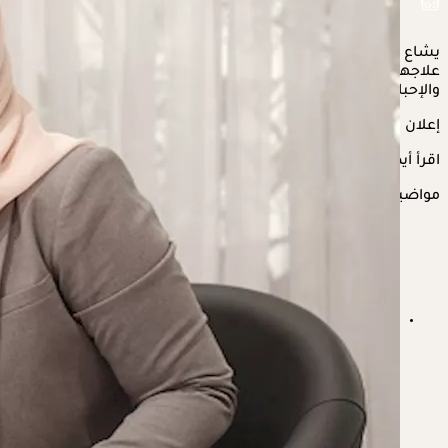
يشاع أن
التشنج المهبلي
عبارة عن مشكلة مزمنة ولا يمكن
علاجها، الأمر الذي يُشعِر النساء اللاتي يعانين منه باليأس
والإحباط. فما صحة ذلك؟
إعلان
اقرأ أيضًا:
للنساء- إليك أسباب التشنج المهبلي
مواضيع ذات صلة
التشنج المهبلي- نصائح مثالية للعلاج