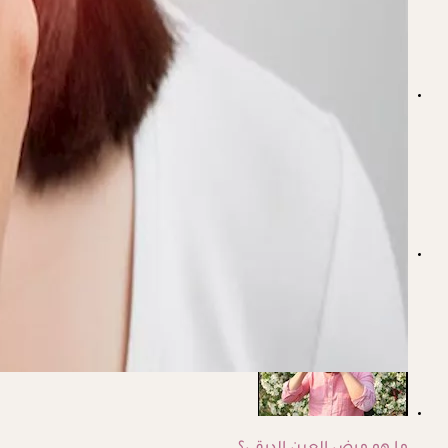
هل تؤثر الغدة الدرقية على القلب؟ العلاقة التي يغفلها كثيرون
الغدة الدرقية والدورة الشهرية عند النساء.. ما العلاقة بينهما؟