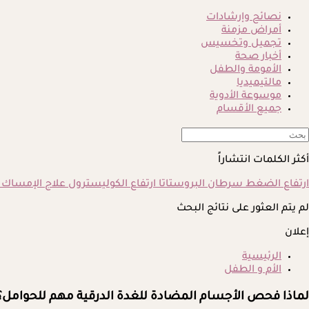
نصائح وإرشادات
أمراض مزمنة
تجميل وتخسيس
أخبار صحة
الأمومة والطفل
مالتيميديا
موسوعة الأدوية
جميع الأقسام
أكثر الكلمات انتشاراً
ارتفاع الضغط
سرطان البروستاتا
ارتفاع الكوليسترول
علاج الإمساك
لم يتم العثور على نتائج البحث
إعلان
الرئيسية
الأم و الطفل
لماذا فحص الأجسام المضادة للغدة الدرقية مهم للحوامل