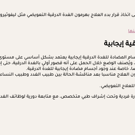
مل تكمن في المساعدة على اتخاذ قرار بدء العلاج بهرمون الغدة الدرقية التعوي
ة إيجابية
ة الدرقية إيجابية يعتمد بشكل أساسي على مستوى هرمون TSH، وذلك وفق أربعة سيناريوه
TSH بين 2.5 و4 ملي وحدة/لتر مع إيجابية Anti-TPO، فقد يكون العلاج مناسبا بعد مناقشة الحالة بي
ورة فردية وتحت إشراف طبي متخصص، مع متابعة دورية لوظائف الغدة 