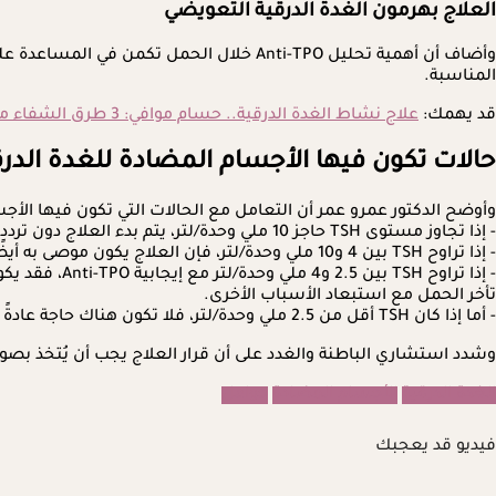
العلاج بهرمون الغدة الدرقية التعويضي
وأضاف أن أهمية تحليل Anti-TPO خلال الح
المناسبة.
قد يهمك:
علاج نشاط الغدة الدرقية.. حسام موافي: 3 طرق الشفاء منها
حالات تكون فيها الأجسام المضادة للغدة الدرقي
وأوضح الدكتور عمرو عمر أن التعامل مع الحالات التي تكون فيها الأجسام المضادة للغد
- إذا تجاوز مستوى TSH حاجز 10 ملي وحدة/لتر، يتم بدء العلاج دون تردد، ويُصنف الوضع خلال الحمل على أنه قصور أولي بالغدة الدرقية، حتى إذا كانت مستويات FT4 ضمن المعدلات الطبيعية.
- إذا تراوح TSH بين 4 و10 ملي وحدة/لتر، فإن العلاج يكون موصى به أيضًا، خاصة عند وجود أجسام مضادة إيجابية للغدة الدرقية.
- إذا تراوح 
تأخر الحمل مع استبعاد الأسباب الأخرى.
- أما إذا كان TSH أقل من 2.5 ملي وحدة/لتر، فلا تكون هناك حاجة عادةً للعلاج التعويضي.
وشدد استشاري الباطنة والغدد على أن قرار العلاج يجب أن يُتخذ بص
الغدة الدرقية
الأجسام المضادة
حوامل
فيديو قد يعجبك