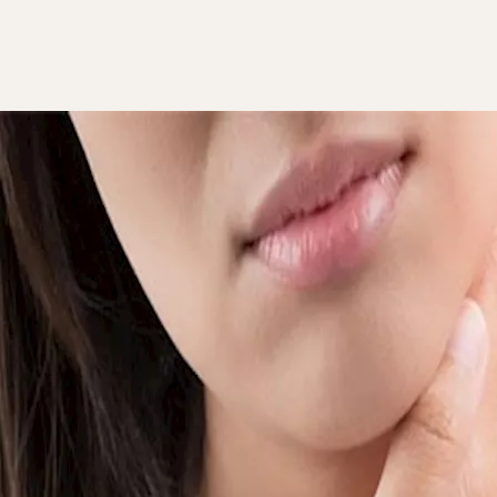
إجهاض المتكرر، وذلك منعا لحدوث المضاعفات لدى الأمهات الحوامل ا