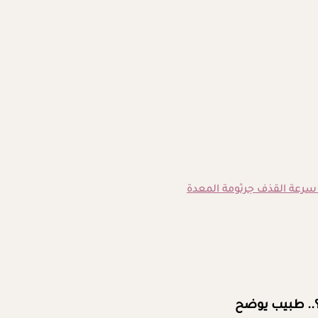
سرعة القذف
جرثومة المعدة
؟.. طبيب يوضح