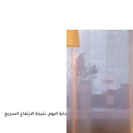
دي إلى تحفيز مفرط للدماغ في بداية اليوم، نتيجة الارتفاع السريع