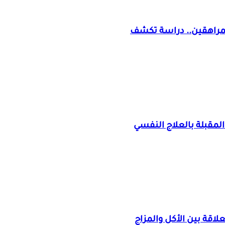
للمراهقين.. دراسة تكشف
قة بين الأكل والمزاج