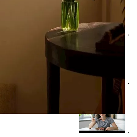
إدمان الآباء لـ الهواتف ينعكس على الصحة النفسية للمراهقي
مؤتمر “مستقبل الريادة 2026” يكشف ملامح المرحلة المقبلة بالعلاج النفسي