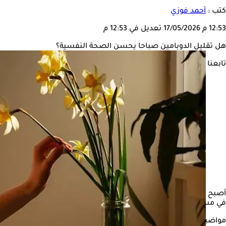
كتب :
أحمد فوزي
12:53 م
17/05/2026
تعديل في 12:53 م
هل تقليل الدوبامين صباحا يحسن الصحة النفسية؟
تابعنا على
أصبح تفقد الهاتف المحمول فور الاستيقاظ عادة يومية لدى كثير من ا
في مستويات
الدوبامين
المرتبط بالمكافأة والمتعة.
مواضيع ذات صلة