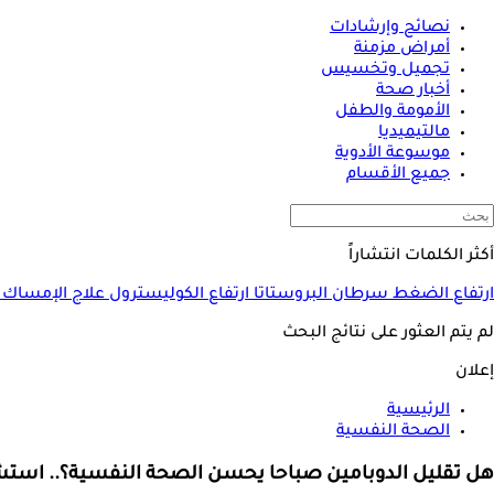
نصائح وإرشادات
أمراض مزمنة
تجميل وتخسيس
أخبار صحة
الأمومة والطفل
مالتيميديا
موسوعة الأدوية
جميع الأقسام
أكثر الكلمات انتشاراً
ارتفاع الضغط
سرطان البروستاتا
ارتفاع الكوليسترول
علاج الإمساك
لم يتم العثور على نتائج البحث
إعلان
الرئيسية
الصحة النفسية
هل تقليل الدوبامين صباحا يحسن الصحة النفسية؟.. است