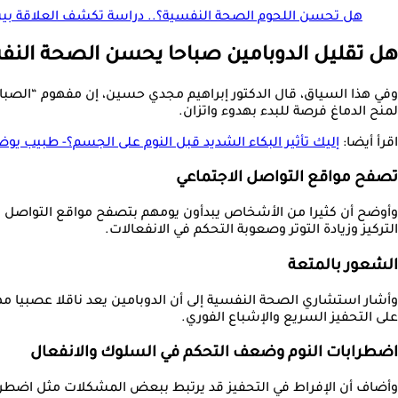
هل تحسن اللحوم الصحة النفسية؟.. دراسة تكشف العلاقة بين 
هل تقليل الدوبامين صباحا يحسن الصحة النف
وفي هذا السياق، قال الدكتور إبراهيم مجدي حسين، إن مفهوم “الصباح
لمنح الدماغ فرصة للبدء بهدوء واتزان.
اقرأ أيضا:
إليك تأثير البكاء الشديد قبل النوم على الجسم؟- طبيب يو
تصفح مواقع التواصل الاجتماعي
وأوضح أن كثيرا من الأشخاص يبدأون يومهم بتصفح مواقع التواصل الا
التركيز وزيادة التوتر وصعوبة التحكم في الانفعالات.
الشعور بالمتعة
وأشار استشاري الصحة النفسية إلى أن الدوبامين يعد ناقلا عصبيا مهما
على التحفيز السريع والإشباع الفوري.
اضطرابات النوم وضعف التحكم في السلوك والانفعال
وأضاف أن الإفراط في التحفيز قد يرتبط ببعض المشكلات مثل اضطرابا