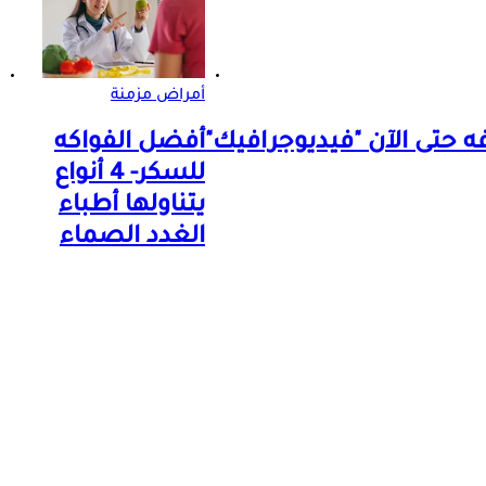
أمراض مزمنة
ه حتى الآن "فيديوجرافيك"
أفضل الفواكه
للسكر- 4 أنواع
يتناولها أطباء
الغدد الصماء