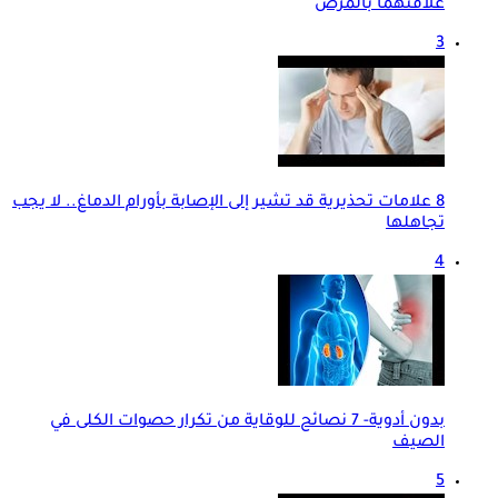
علاقتهما بالمرض
3
8 علامات تحذيرية قد تشير إلى الإصابة بأورام الدماغ.. لا يجب
تجاهلها
4
بدون أدوية- 7 نصائح للوقاية من تكرار حصوات الكلى في
الصيف
5