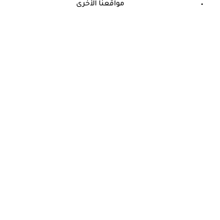
مواقعنا الأخرى
©
جميع الحقوق محفوظة لدى شركة جيميناي ميديا
حسام موافي: عدم علاج الكوليسترول خطر على شرايين هذا عضو