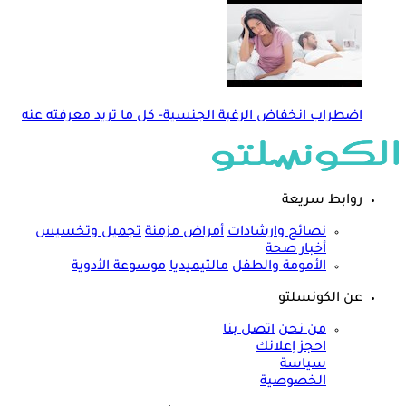
اضطراب انخفاض الرغبة الجنسية- كل ما تريد معرفته عنه
روابط سريعة
نصائح وارشادات
أمراض مزمنة
تجميل وتخسيس
أخبار صحة
الأمومة والطفل
مالتيميديا
موسوعة الأدوية
عن الكونسلتو
من نحن
اتصل بنا
احجز إعلانك
سياسة
الخصوصية