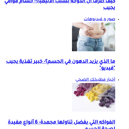
كيف أعرف أن الدوخة بسبب الأنيميا؟- حسام موافي
يجيب
صور و فيديوهات
ما الذي يزيد الدهون في الجسم؟- خبير تغذية يجيب
"فيديو"
أخبار مطبخك الصحي
الفواكه التي يفضل تناولها مجمدة- 6 أنواع مفيدة