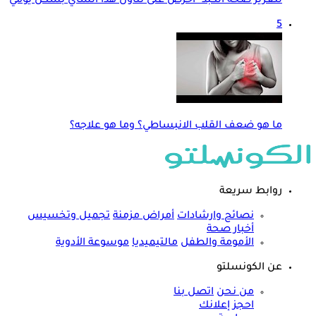
لتعزيز صحة الكبد- احرص على تناول هذا الشاي بشكل يومي
5
ما هو ضعف القلب الانبساطي؟ وما هو علاجه؟
روابط سريعة
نصائح وارشادات
أمراض مزمنة
تجميل وتخسيس
أخبار صحة
الأمومة والطفل
مالتيميديا
موسوعة الأدوية
عن الكونسلتو
من نحن
اتصل بنا
احجز إعلانك