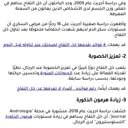
وفي دراسة أجريت عام 2009، وجد الباحثون أن خل التفاح ساهم في
خفض وزن الجسم لدى الأشخاص الذين يعانون من السمنة
المفرطة.
وأظهرت دراسة صغيرة أجريت على 16 رجلًا من مرضى السكري أن
مستويات سكر الدم لديهم شهدت انخفاضًا ملحوظًا بعد تناول خل
التفاح.
قد يهمك:
4 فوائد يقدمها خل التفاح لصحتك عند تناوله قبل النوم
2- تعزيز الخصوبة
يلعب خل التفاح دورًا كبيرًا في تعزيز الخصوبة عند الرجال، نظرًا
لقدرته الفعالة على زيادة عدد
الحيوانات المنوية
وتحسين حركتها
وجودتها، بحسب دراسة سابقة.
قد يهمك أيضًا:
رغم فوائده.. أضرار لا تعرفها عن خل التفاح
3- زيادة هرمون الذكورة
كشفت دراسة اجريت عام 2018، منشورة في مجلة "Andrologia
Journal"، أن خل التفاح يساهم في زيادة مستويات
هرمون الذكورة
"التستوستيرون" لدى الرجال.