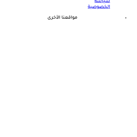
سياسة
الخصوصية
مواقعنا الأخرى
©
جميع الحقوق محفوظة لدى شركة جيميناي ميديا
علامات تدل أنك مريض- 7 أعراض تظهر على الجسم في الصباح