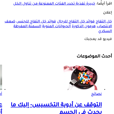
اقرأ أيضًا:
خبيرة تغذية تحدد الفئات الممنوعة من تناول الخل
إعلان
خل التفاح
فوائد خل التفاح للرجال
فوائد خل التفاح للجنس
ضعف
الانتصاب
هرمون الذكورة
الحيوانات المنوية
السمنة المفرطة
السكري
فيديو قد يعجبك
أحدث الموضوعات
نصائح
أم
التوقف عن أدوية التخسيس- إليك ما
ع
يحدث في الجسم