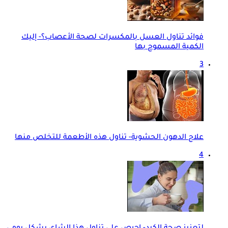
فوائد تناول العسل بالمكسرات لصحة الأعصاب؟- إليك
الكمية المسموح بها
3
علاج الدهون الحشوية- تناول هذه الأطعمة للتخلص منها
4