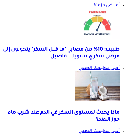
أمراض مزمنة
طبيب: 10% من مصابي "ما قبل السكر" يتحولون إلى
مرضى سكري سنويا.. تفاصيل
أخبار مطبخك الصحي
ماذا يحدث لمستوى السكر في الدم عند شرب ماء
جوز الهند؟
أخبار مطبخك الصحي