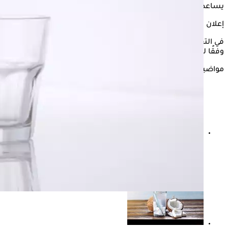
يساعدهم على ممارسة العلاقة الحميمة بشكل أفضل.
إعلان
في التقرير التالي، يستعرض "الكونسلتو" فوائد خل التفاح للجنس،
وفقًا لمواقع "Hims" و"ResearchGate" و"Wiley Online Library".
مواضيع ذات صلة
طبيب: 10% من مصابي "ما قبل السكر" يتحولون إلى مرضى
سكري سنويا.. تفاصيل