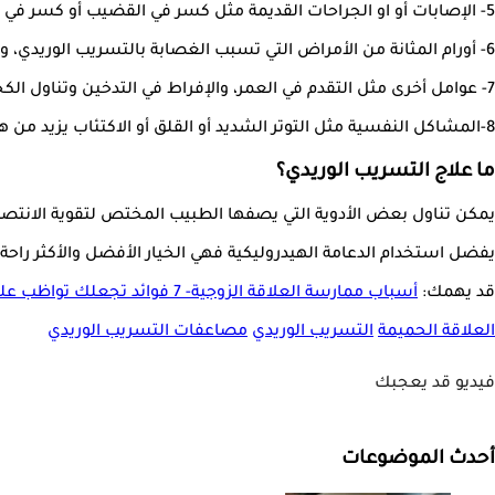
5- الإصابات أو او الجراحات القديمة مثل كسر في القضيب أو كسر في الحوض، أو استئصال البروستاتا الجراحية.
6- أورام المثانة من الأمراض التي تسبب الغصابة بالتسريب الوريدي، ومن الضروري عدم علاجها مبكرًا.
7- عوامل أخرى مثل التقدم في العمر، والإفراط في التدخين وتناول الكحوليات التي تسبب مشاكل في الأوعية الدموية.
8-المشاكل النفسية مثل التوتر الشديد أو القلق أو الاكتئاب يزيد من هرمونات معينة في الجسم، هذا يمنع العضلات المسؤولة عن حبس الدم من الاسترخاء، مما يؤدي إلى عدم بقاء الدم داخل الأنسجة.
ما علاج التسريب الوريدي؟
يمكن تناول بعض الأدوية التي يصفها الطبيب المختص لتقوية الانتصاب 
يفضل استخدام الدعامة الهيدروليكية فهي الخيار الأفضل والأكثر راحة 
قد يهمك:
أسباب ممارسة العلاقة الزوجية- 7 فوائد تجعلك تواظب عليها
العلاقة الحميمة
التسريب الوريدي
مصاعفات التسريب الوريدي
فيديو قد يعجبك
أحدث الموضوعات