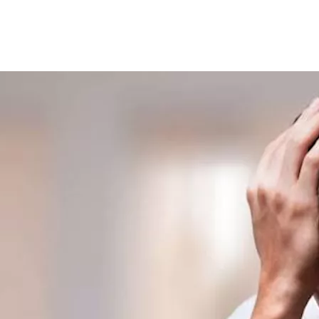
أوردة على الاحتفاظ بالدم داخل القضيب، مما يؤدي إلى تسربه سريعا