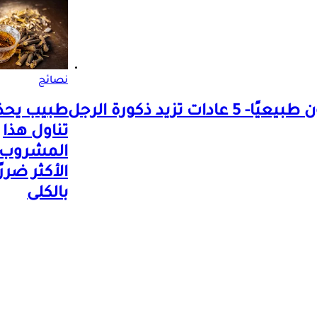
نصائح
تزيد ذكورة الرجل
طبيب يحذ
تناول هذا
المشروب:
الأكثر ضررً
بالكلى