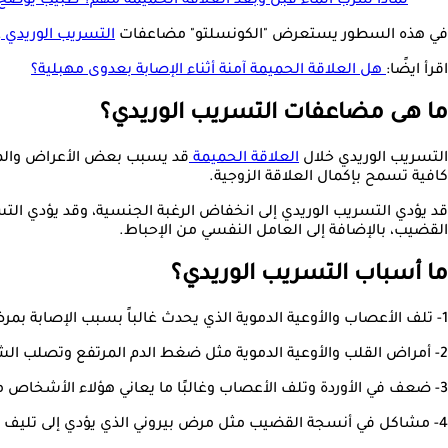
لماذا شرب الماء قبل وبعد العلاقة الحميمة مهم؟ طبيب يوضح
في هذه السطور يستعرض "الكونسلتو" مضاعفات
التسريب الوريدي
ع
اقرأ ايضًا:
هل العلاقة الحميمة آمنة أثناء الإصابة بعدوى مهبلية؟
ما هى مضاعفات التسريب الوريدي؟
التسريب الوريدي خلال
العلاقة الحميمة
قد يسبب بعض الأعراض والمضا
كافية تسمح بإكمال العلاقة الزوجية.
قد يؤدي التسريب الوريدي إلى انخفاض الرغبة الجنسية، وقد يؤدي التس
القضيب، بالإضافة إلى العامل النفسي من الإحباط.
ما أسباب التسريب الوريدي؟
1- تلف الأعصاب والأوعية الدموية الذي يحدث غالباً بسبب الإصابة بمرض السكري.
2- أمراض القلب والأوعية الدموية مثل ضغط الدم المرتفع وتصلب الشرايين.
3- ضعف في الأوردة وتلف الأعصاب وغالبًا ما يعاني هؤلاء الأشخاص من دوالي الساقين أو دوالي خصية.
4- مشاكل في أنسجة القضيب مثل مرض بيروني الذي يؤدي إلى تليف الأنسجة.