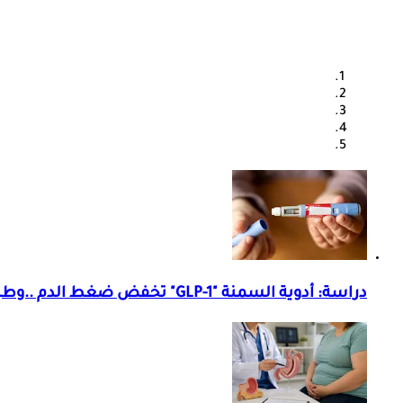
دراسة: أدوية السمنة "GLP-1" تخفض ضغط الدم ..وطبيبة تعلق