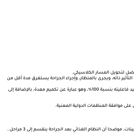
أفضل لتحويل المسار الكلاسيكي.
تأثير ذاته، ويجرى بالمنظار، وإجراء الجراحة يستغرق مدة أقل من
تحويل مسار المعدة ثنائي التقسيم «الساسي»: أحدث أنواع جراحات تحويل مسار المعدة، لكن لا يزال هذا النوع قيد البحث ولم يتم تأكيد فاعليته بنسبة 100%، وهو عبارة عن تكميم معدة، بالإضافة إلى
 على موافقة المنظمات الدولية المعنية.
بعد إجراء تحويل مسار المعدة (تحويل المسار المصغر)، شدد الغندور على ضرورة الالتزام بتعليمات الطبيب الخاصة بالتغذية وتناول الفيتامينات، موضحا أن النظام الغذائي بعد الجراحة ينقسم إلى 3 مراحل..