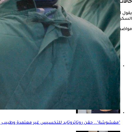
حالات يفيد فيها تحويل المسار:
يقول الدكتور عبد الرحمن الغندور، مدرس واستشاري الجراحة العامة
السكر من النوع الثاني المرتبط بالسمنة، ومن يعانون أيضا من ارتجا
مواضيع ذات صلة
من هم الممنوعون من عملية تكميم المعدة؟.. أطباء يوضحون
"مغشوشة".. حقن روتاتروتايد للتخسيس غير معتمدة وطبيب ي