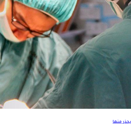
 وجراحة المناظير بكلية الطب بجامعة عين شمس: إن
جراحة
تحويل مسا
ع المرئ، والأشخاص الذين يتناولون السكريات بكميات كبيرة، لأنها ت
حذر منها