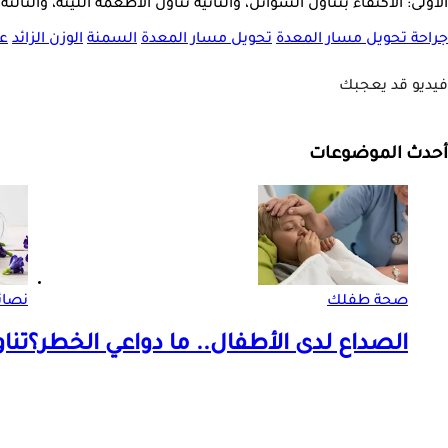
الأولى: الاكتفاء بتناول السوائل، والثانية تناول الأطعمة اللينة، والث
جراحة تحويل مسار المعدة
تحويل مسار المعدة
السمنة
الوزن الزائد
عل
فيديو قد يعجبك
أحدث الموضوعات
صحة طفلك
نصائ
الصداع لدى الأطفال.. ما دواعي الخطر؟
تنا