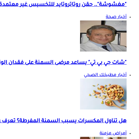
"مغشوشة".. حقن روتاتروتايد للتخسيس غير معتمدة 
أخبار صحة
"شات جي بي تي" يساعد مرضى السمنة على فقدان الوز
أخبار مطبخك الصحي
هل تناول المكسرات يسبب السمنة المفرطة؟ تعرف عل
أمراض مزمنة