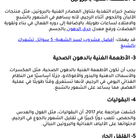
ينصح خبراء التغذية بتناول المصادر الغنية بالبروتين، مثل منتجات
الألبان واللحوم، أثناء الرجيم، لأنه يساهم في الشعور بالشبع
والامتلاء لساعات طويلة، بالإضافة إلى دوره الفعال في بناء وتقوية
العضلات ورفع معدل
حرق الدهون
بالجسم.
قد يهمك:
أفضل مشروب لسد الشهية- 5 سوائل تشعرك
بالشبع
3- الأطعمة الغنية بالدهون الصحية
يجب أن تكون الأطعمة الغنية بالدهون الصحية، مثل المكسرات
والأسماك الدهنية والبذور والأفوكادو، جزءًا أساسيًا من النظام
الغذائي اليومي في الرجيم، لأنها تستغرق وقتًا طويلًا في عملية
الهضم، مما يساعد على الشعور بالشبع.
4- البقوليات
كشفت مراجعة عام 2017، أن البقوليات، مثل الفول والعدس
والحمص، تلعب دورًا كبيرًا في تقليل الشعور بالجوع في الرجيم،
لاحتوائها على الألياف الغذائية والبروتين النباتي.
5- الفلفل الحار