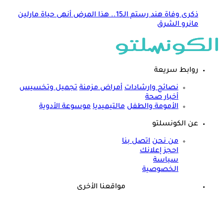
ذكرى وفاة هند رستم الـ15.. هذا المرض أنهى حياة مارلين
مانرو الشرق
روابط سريعة
نصائح وارشادات
أمراض مزمنة
تجميل وتخسيس
أخبار صحة
الأمومة والطفل
مالتيميديا
موسوعة الأدوية
عن الكونسلتو
من نحن
اتصل بنا
احجز إعلانك
سياسة
الخصوصية
مواقعنا الأخرى