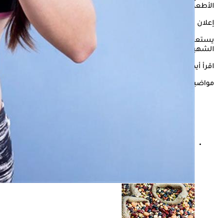
الأطعمة في الوجبات اليومية.
إعلان
يستعرض "الكونسلتو" في التقرير التالي، أفضل الأطعمة لسد
الشهية، وفقًا لموقع "Medical News Today".
اقرأ أيضًا:
كيف تفقد وزنك دون الشعور بالجوع؟
مواضيع ذات صلة
لماذا يسقط الشعر بعد فقدان الوزن؟- "الكونسلتو" يجيب
على مراد مكرم