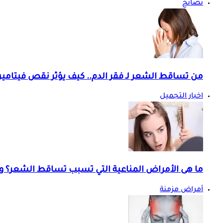
نصائح
من تساقط الشعر لـ فقر الدم.. كيف يؤثر نقص فيتامين B12 على النسا
اخبار التجميل
ما هى الأمراض المناعية التي تسبب تساقط الشعر؟
أمراض مزمنة