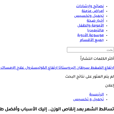
نصائح وإرشادات
أمراض مزمنة
تجميل وتخسيس
أخبار صحة
الأمومة والطفل
مالتيميديا
موسوعة الأدوية
جميع الأقسام
أكثر الكلمات انتشاراً
ارتفاع الضغط
سرطان البروستاتا
ارتفاع الكوليسترول
علاج الإمساك
لم يتم العثور على نتائج البحث
إعلان
الرئيسية
تجميل و تخسيس
تساقط الشعر بعد إنقاص الوزن.. إليك الأسباب وأفضل طر