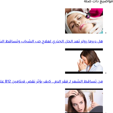
مواضيع ذات صلة
هل ديرما رولر تعد الحل الجذري لعلاج حب الشباب وتساقط ا
من تساقط الشعر لـ فقر الدم.. كيف يؤثر نقص فيتامين B12 على النساء؟