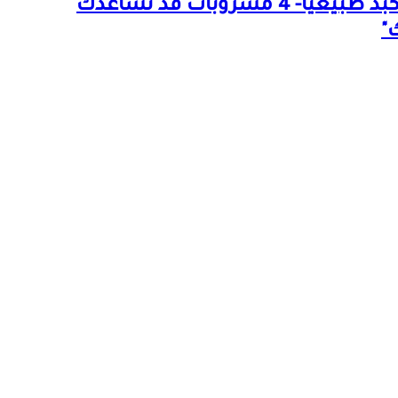
إزالة دهون الكبد طبيعيًا- 4 مشروبات قد تساعدك
"