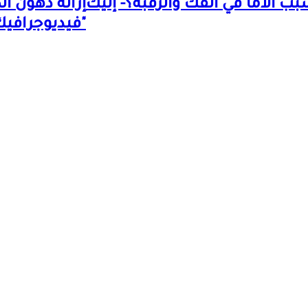
 آلامًا في الفك والرقبة؟- إليك
"فيديوجرافيك