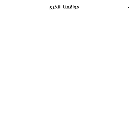
مواقعنا الأخرى
©
جميع الحقوق محفوظة لدى شركة جيميناي ميديا
حسام موافي: عدم علاج الكوليسترول خطر على شرايين هذا عضو