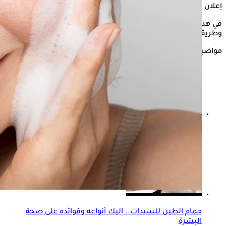
إعلان
في هذا الشأن، يستعرض "الكونسلتو" فوائد
دقيق الحمص
للبشرة
وطريقة تحضيره، وذلك وفقًا لما جاء بموقع the health site
مواضيع ذات صلة
7 مشروبات مرطبة تناولها يدعم صحة البشرة
حمام الطين للسيدات.. إليك أنواعه وفوائده على صحة
البشرة