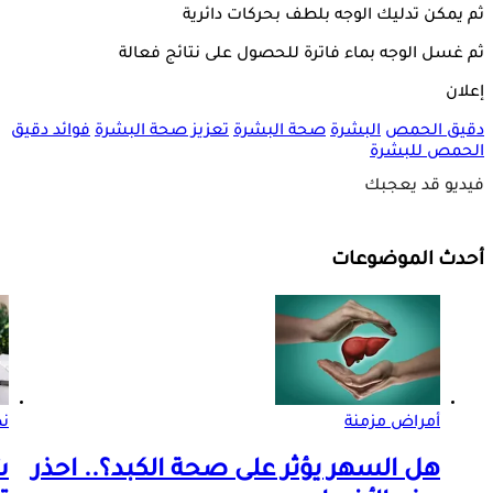
ثم يمكن تدليك الوجه بلطف بحركات دائرية
ثم غسل الوجه بماء فاترة للحصول على نتائج فعالة
إعلان
دقيق الحمص
البشرة
صحة البشرة
تعزيز صحة البشرة
فوائد دقيق
الحمص للبشرة
فيديو قد يعجبك
أحدث الموضوعات
أمراض مزمنة
ن
هل السهر يؤثر على صحة الكبد؟.. احذر
ش