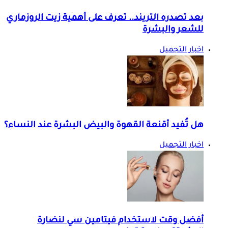
بعد تصدره التريند.. تعرف على أهمية زيت الروزماري
للشعر والبشرة
اخبار التجميل
هل تُفيد أقنعة القهوة والبيض البشرة عند النساء؟
اخبار التجميل
أفضل وقت لاستخدام فيتامين سي لنضارة