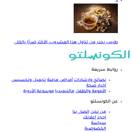
5
طبيب يحذر من تناول هذا المشروب: الأكثر ضررًا بالكلى
روابط سريعة
نصائح وارشادات
أمراض مزمنة
تجميل وتخسيس
أخبار صحة
الأمومة والطفل
مالتيميديا
موسوعة الأدوية
عن الكونسلتو
من نحن
اتصل بنا
احجز إعلانك
سياسة
الخصوصية