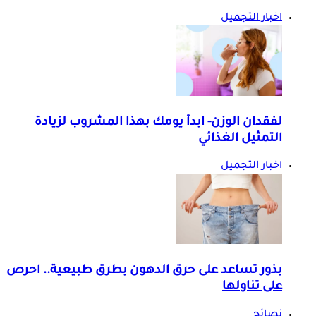
اخبار التجميل
لفقدان الوزن- ابدأ يومك بهذا المشروب لزيادة
التمثيل الغذائي
اخبار التجميل
بذور تساعد على حرق الدهون بطرق طبيعية.. احرص
على تناولها
نصائح