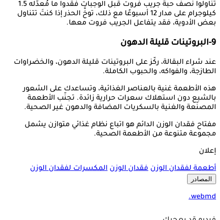
تناولوا نصف حبة جريب فروت قبل الوجبات فقدوا ما مُعدّله 1.5
كيلوجرام على مدار 12 أسبوعًا مع ذلك، توخَّ الحذر إذا كنتَ تتناول
بعض الأدوية، فقد يتفاعل الجريب فروت معها.
9-البروتينات قليلة الدهون
عند شراء البقالة، ركّز على البروتينات قليلة الدهون، والخضراوات
الطازجة، والفواكه، والحبوب الكاملة.
هذه الأطعمة غنية بالعناصر الغذائية، وتساعدك على الشعور
بالشبع دون استهلاك سعرات حرارية زائدة. تجنّب الأطعمة
المصنّعة والغنية بالسكريات المضافة والدهون غير الصحية.
مفتاح فقدان الوزن الدائم هو اتباع نظام غذائي متوازن يشمل
مجموعة متنوعة من الأطعمة الصحية.
إعلان
أطعمة لفقدان الوزن
فقدان الوزن
المكسرات لفقدان الوزن
المصادر
webmd.