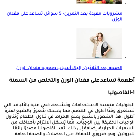
مشروبات مفيدة بعد التمرين- 5 سوائل تساعد على فقدان
الوزن
الصحة بعد الثلاثين- إليك أسباب صعوبة فقدان الوزن
أطعمة تساعد على فقدان الوزن والتخلص من السمنة
1-الفاصوليا
البقوليات متعددة الاستخدامات ومُشبعة، فهي غنية بالألياف، التي
تستغرق وقتًا أطول في الهضم، مما يمنحك شعورًا بالشبع لفترة
أطول، هذا الشعور بالشبع يمنع الإفراط في تناول الطعام وتناول
الوجبات الخفيفة بين الوجبات، مما يُسهّل الالتزام بأهدافك من
السعرات الحرارية، إضافةً إلى ذلك، تُعد الفاصوليا مصدرًا رائعًا
للبروتين، وهو ضروري للحفاظ على العضلات والصحة العامة.