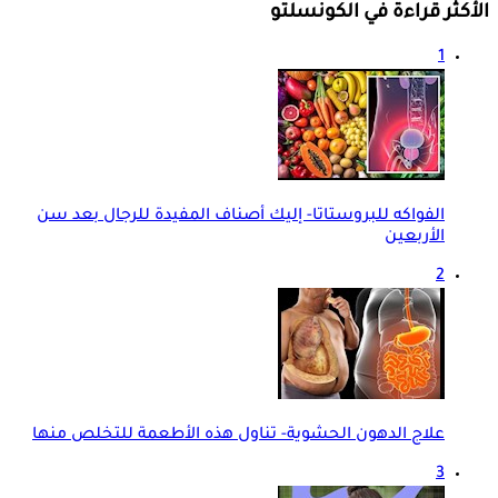
الأكثر قراءة في الكونسلتو
1
الفواكه للبروستاتا- إليك أصناف المفيدة للرجال بعد سن
الأربعين
2
علاج الدهون الحشوية- تناول هذه الأطعمة للتخلص منها
3