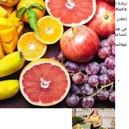
زيادة الوزن، يصبح الشخص عرضه لأمراض ضغط الدم والقلب
وغيرها، وبالتالي يصبح
فقدان الوزن
ضرورة ملحة.
إعلان
في هذا السياق، يستعرض "الكونسلتو" في التقرير التالي، 9 أطعمة
تساعد على فقدان الوزن والتخلص من السمنة، وفقا ل"WBMED".
مواضيع ذات صلة
استشارية تغذية توضح العلاقة بين فقدان الوزن السريع
وشيخوخة الجلد