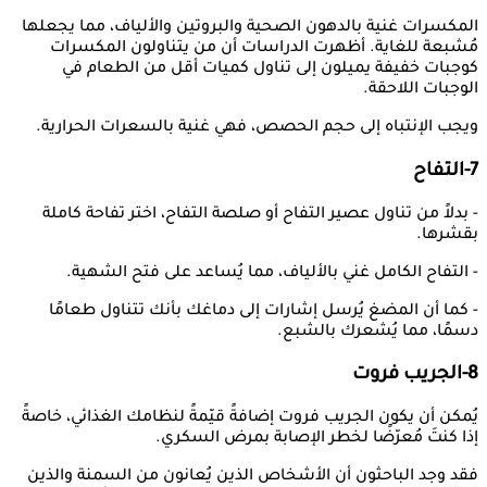
المكسرات غنية بالدهون الصحية والبروتين والألياف، مما يجعلها
مُشبعة للغاية. أظهرت الدراسات أن من يتناولون المكسرات
كوجبات خفيفة يميلون إلى تناول كميات أقل من الطعام في
الوجبات اللاحقة.
ويجب الإنتباه إلى حجم الحصص، فهي غنية بالسعرات الحرارية.
7-التفاح
- بدلاً من تناول عصير التفاح أو صلصة التفاح، اختر تفاحة كاملة
بقشرها.
- التفاح الكامل غني بالألياف، مما يُساعد على فتح الشهية.
- كما أن المضغ يُرسل إشارات إلى دماغك بأنك تتناول طعامًا
دسمًا، مما يُشعرك بالشبع.
8-الجريب فروت
يُمكن أن يكون الجريب فروت إضافةً قيّمةً لنظامك الغذائي، خاصةً
إذا كنتَ مُعرّضًا لخطر الإصابة بمرض السكري.
فقد وجد الباحثون أن الأشخاص الذين يُعانون من السمنة والذين