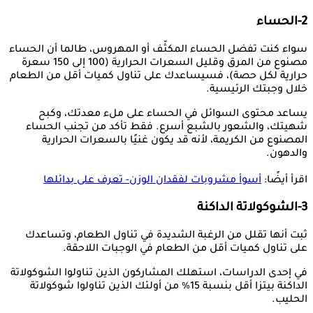
2-الحساء
سواء كنت تفضل الحساء المكثّف أو المهروس، طالما أن الحساء
مصنوع من المرق وقليل السعرات الحرارية (100 إلى 150 سعرة
حرارية لكل حصة)، فسيساعدك على تناول كميات أقل من الطعام
خلال وجبتك الرئيسية.
يساعد محتوى السوائل في الحساء على ملء معدتك، وكبح
شهيتك، والشعور بالشبع أسرع. فقط تأكد من تجنب الحساء
المصنوع من الكريمة، لأنه قد يكون غنيًا بالسعرات الحرارية
والدهون.
اقرأ أيضًا:
أسوأ مشروبات لفقدان الوزن- تعرف على بدائلها
3-الشوكولاتة الداكنة
ثبت أنها تقلل من الرغبة الشديدة في تناول الطعام، وتساعدك
على تناول كميات أقل من الطعام في الوجبات اللاحقة.
في إحدى الدراسات، استهلك المشاركون الذين تناولوا الشوكولاتة
الداكنة بيتزا أقل بنسبة 15% من أولئك الذين تناولوا شوكولاتة
الحليب.