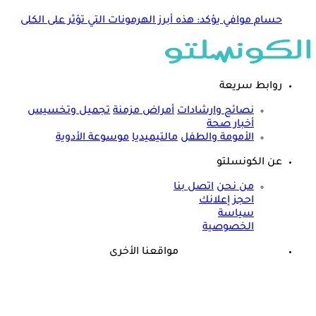
حسام موافي يؤكد: هذه أبرز الهرمونات التي تؤثر على الكلى
روابط سريعة
نصائح وارشادات
أمراض مزمنة
تجميل وتخسيس
أخبار صحة
الأمومة والطفل
مالتيميديا
موسوعة الأدوية
عن الكونسلتو
من نحن
اتصل بنا
احجز إعلانك
سياسة
الخصوصية
مواقعنا الأخرى