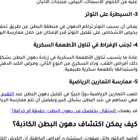
عليه من اللحوم، الأسماك، البيض، منتجات الألبان.
3- السيطرة على التوتر
يمكن أن يسبب التوتر تراكم الدهون في منطقة البطن عن طريق تحفيز 
يحرص الأشخاص على تقليل التوتر قدر الإمكان من خلال ممارسة اليوج
4- تجنب الإفراط في تناول الأطعمة السكرية
عادة ما يتسبب تناول الأطعمة السكرية في زيادة دهون البطن بشكل 
ذلك أمراض القلب، وداء السكري من النوع الثاني، ومرض الكبد الده
واستبدالها بأطعمة سكرية طبيعية.
5- ممارسة التمارين الرياضية
تلعب التمارين الرياضية دورًا كبيرًا في تقليل دهون البطن عند
التقدم
فهي تساهم في شد البطن بشكل كبير ويفضل أن تتم ممارسة الرياضة 
قد يهمك:
البرتقال يخلصك من دهون البطن- حقيقة أم خرافة؟
كيف يمكن اكتشاف دهون البطن الكاذبة؟
أوضح الدكتور وائل صفوت، استشاري أمراض الباطنة، أن الكرش الكا