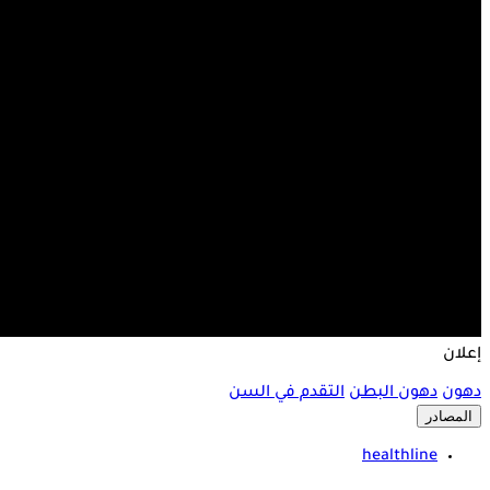
إعلان
دهون
دهون البطن
التقدم في السن
المصادر
healthline