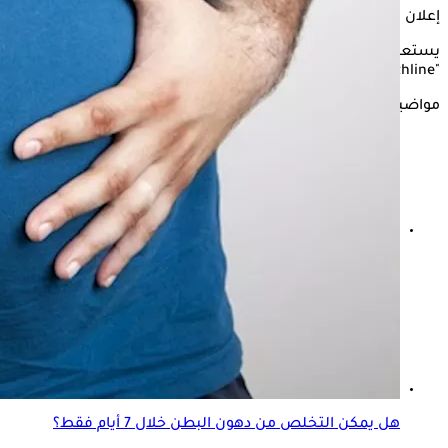
إعلان
يستعرض"الكونسلتو" في التقرير التالي أبرز طرق التخلص من
دهون
"healthline".
مواضيع ذات صلة
إزالة دهون الكبد طبيعيًا- 4 مشروبات قد تساعدك "فيديوجرافيك"
هل يمكن التخلص من دهون البطن خلال 7 أيام فقط؟