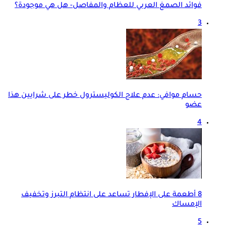
فوائد الصمغ العربي للعظام والمفاصل- هل هي موجودة؟
3
حسام موافي: عدم علاج الكوليسترول خطر على شرايين هذا
عضو
4
8 أطعمة على الإفطار تساعد على انتظام التبرز وتخفيف
الإمساك
5