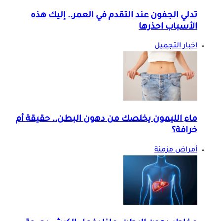
تدلي الجفون عند التقدم في العمر.. إليك هذه
الأسباب احذرها
اخبار التجميل
ماء الليمون يخلصك من دهون البطن.. حقيقة أم
خرافة؟
أمراض مزمنة