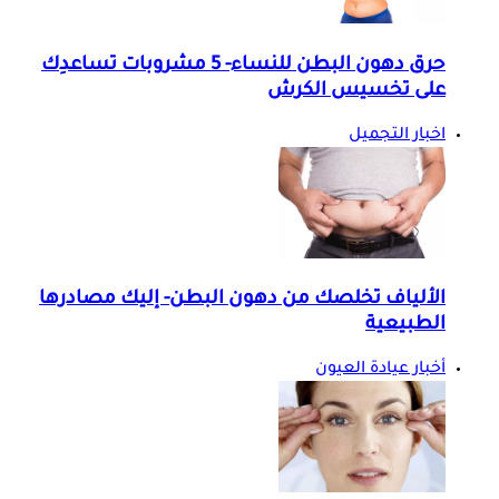
حرق دهون البطن للنساء- 5 مشروبات تساعدِك
على تخسيس الكرش
اخبار التجميل
الألياف تخلصك من دهون البطن- إليك مصادرها
الطبيعية
أخبار عيادة العيون