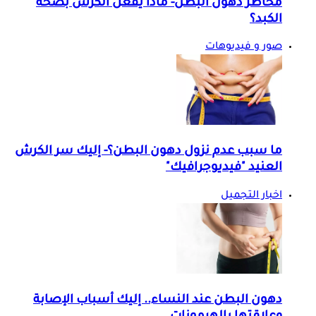
مخاطر دهون البطن- ماذا يفعل الكرش بصحة
الكبد؟
صور و فيديوهات
ما سبب عدم نزول دهون البطن؟- إليك سر الكرش
العنيد "فيديوجرافيك"
اخبار التجميل
دهون البطن عند النساء.. إليك أسباب الإصابة