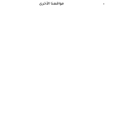
مواقعنا الأخرى
©
جميع الحقوق محفوظة لدى شركة جيميناي ميديا
حسام موافي: عدم علاج الكوليسترول خطر على شرايين هذا عضو