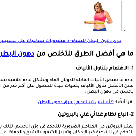
حرق دهون البطن للنساء- 5 مشروبات تساعدِك على تخسيس الكرش
ما هي أفضل الطرق للتخلص من
دهون البط
1- الاهتمام بتناول الألياف
عادة ما تمتص الألياف القابلة للذوبان الماء وتشكل مادة هلامية تسا
فمن الأفضل تناول الألياف بكميات جيدة للحصول على أكبر قدر من ال
يحسن من دهون البطن.
اقرأ أيضًا:
9 أعشاب تساعد في حرق دهون البطن
2- اتباع نظام غذائي غني بالبروتين
يعتبر البروتين من العناصر الضرورية للتحكم في وزن الجسم، لذلك
التحكم في الشهية قدر الإمكان وتعزيز الشعور بالشبع والحفاظ على