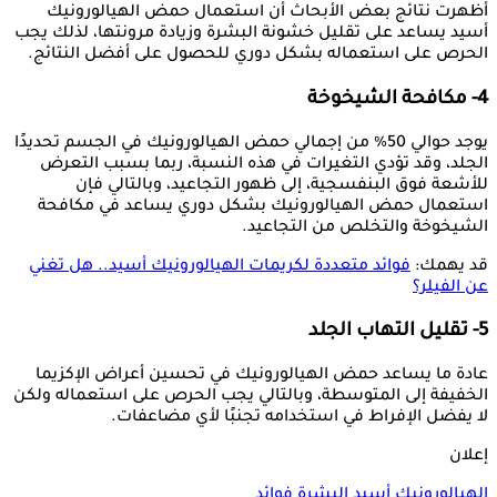
أظهرت نتائج بعض الأبحاث أن استعمال حمض الهيالورونيك
أسيد يساعد على تقليل خشونة البشرة وزيادة مرونتها، لذلك يجب
الحرص على استعماله بشكل دوري للحصول على أفضل النتائج.
4- مكافحة الشيخوخة
يوجد حوالي 50% من إجمالي حمض الهيالورونيك في الجسم تحديدًا
الجلد، وقد تؤدي التغيرات في هذه النسبة، ربما بسبب التعرض
للأشعة فوق البنفسجية، إلى ظهور التجاعيد، وبالتالي فإن
استعمال حمض الهيالورونيك بشكل دوري يساعد في مكافحة
الشيخوخة والتخلص من التجاعيد.
قد يهمك:
فوائد متعددة لكريمات الهيالورونيك أسيد.. هل تغني
عن الفيلر؟
5- تقليل التهاب الجلد
عادة ما يساعد حمض الهيالورونيك في تحسين أعراض الإكزيما
الخفيفة إلى المتوسطة، وبالتالي يجب الحرص على استعماله ولكن
لا يفضل الإفراط في استخدامه تجنبًا لأي مضاعفات.
إعلان
الهيالورونيك أسيد
البشرة
فوائد