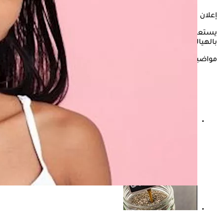
إعلان
يستعرض "الكونسلتو" في التقرير التالي كل ما يتعلق
بالهيالورونيك أسيد وفقًا لما ذكره موقع "medicalnewstoday".
مواضيع ذات صلة
صيام البشرة.. كيف يؤثر على الجلد؟ وما هي أفضل طريقة
لتطبيقه؟