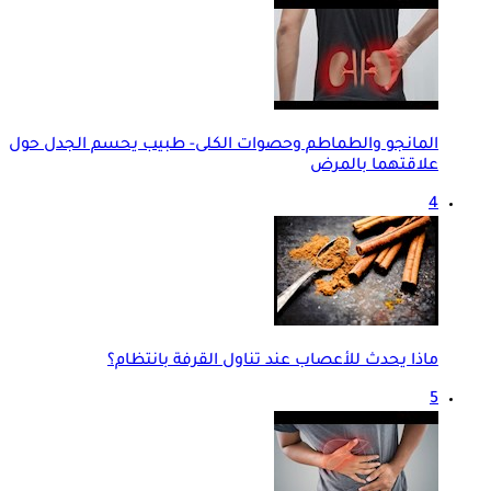
المانجو والطماطم وحصوات الكلى- طبيب يحسم الجدل حول
علاقتهما بالمرض
4
ماذا يحدث للأعصاب عند تناول القرفة بانتظام؟
5