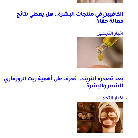
الكافيين في منتجات البشرة.. هل يعطي نتائج
فعالة حقًا؟
اخبار التجميل
بعد تصدره التريند.. تعرف على أهمية زيت الروزماري
للشعر والبشرة
اخبار التجميل