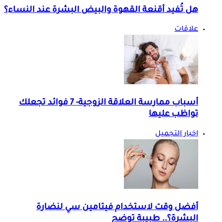
هل تُفيد أقنعة القهوة والبيض البشرة عند النساء؟
علاقات
أسباب ممارسة العلاقة الزوجية- 7 فوائد تجعلك
تواظب عليها
اخبار التجميل
أفضل وقت لاستخدام فيتامين سي لنضارة
البشرة؟.. طبيبة توضح