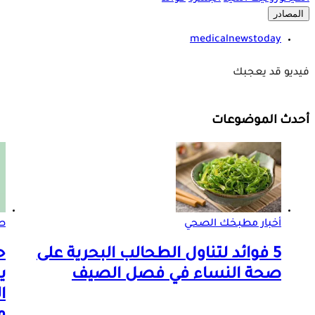
المصادر
medicalnewstoday
فيديو قد يعجبك
أحدث الموضوعات
أخبار مطبخك الصحي
ص
5 فوائد لتناول الطحالب البحرية على
ح
صحة النساء في فصل الصيف
ي
ا