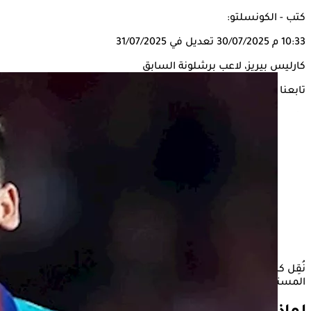
كتب - الكونسلتو:
10:33 م
30/07/2025
تعديل في 31/07/2025
كارليس بيريز، لاعب برشلونة السابق
تابعنا على
نُقِل كارليس بيريز، لاعب أريس سالونيكي اليوناني، إلى أحد
المستشفيات، بحسب صحيفة "ماركا" الإسبانية.