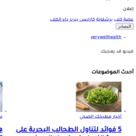
إعلان
عضة كلب
برشلونة
كارليس بيريز
داء الكلب
المصادر
verywellhealth
فيديو قد يعجبك
أحدث الموضوعات
أخبار مطبخك الصحي
ن
5 فوائد لتناول الطحالب البحرية على
ه