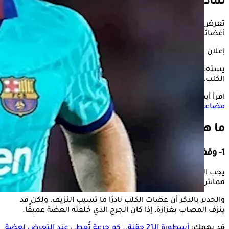
لماذا نُقِل
كارليس بيريز
للمستشفى؟
تعرض كارليس بيريز، لاعب
برشلونة
السابق، لـ"عضة كلب" في
أعضائه التناسلية، ولكن حالته ليست خطيرة.
إعلان
يستعرض "الكونسلتو" في التقرير التالي، الإسعافات الأولية لعضة
الكلب، وفقًا لموقع "Very wellhealth".
اقرأ أيضًا:
هل يتحول المصاب به إلى مستذئب؟.. إليك أبرز
مضاعفات مرض السعار
ما هي الإسعافات الأولية لعضة الكلب؟
1- وقف النزيف
يجب الضغط جيدًا على موضع عضة الكلب باستخدام قطعة
قماش نظيفة، للسيطرة على النزيف.
والجدير بالذكر أن عضات الكلب نادرًا ما تسبب النزيف، ولكن قد
ينزف المصاب بغزازة، إذا كان الجرح الذي خلفته العضة عميقًا.
قد يهمك:
أسطورة الـ21 حقنة.. كم جرعة تُعطى عند التعرض لعضة