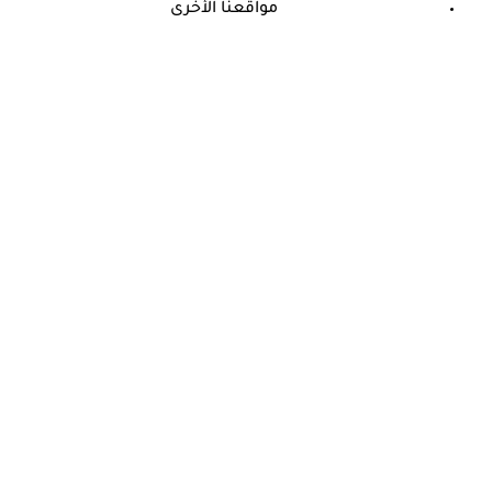
مواقعنا الأخرى
©
جميع الحقوق محفوظة لدى شركة جيميناي ميديا
حسام موافي: عدم علاج الكوليسترول خطر على شرايين هذا عضو