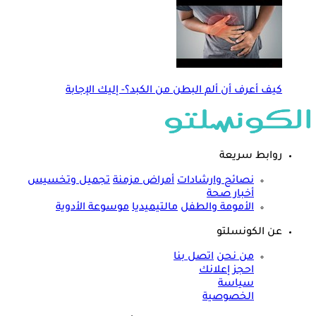
كيف أعرف أن ألم البطن من الكبد؟- إليك الإجابة
روابط سريعة
نصائح وارشادات
أمراض مزمنة
تجميل وتخسيس
أخبار صحة
الأمومة والطفل
مالتيميديا
موسوعة الأدوية
عن الكونسلتو
من نحن
اتصل بنا
احجز إعلانك
سياسة
الخصوصية