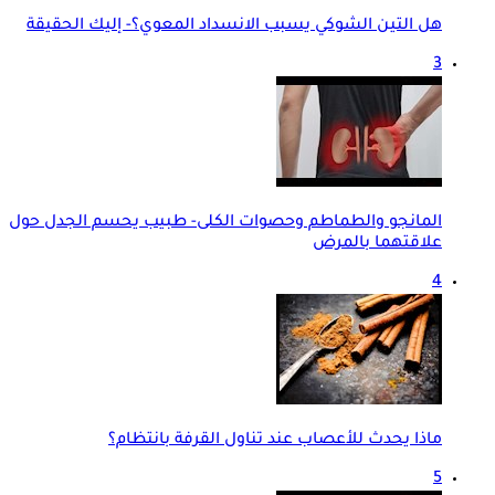
هل التين الشوكي يسبب الانسداد المعوي؟- إليك الحقيقة
3
المانجو والطماطم وحصوات الكلى- طبيب يحسم الجدل حول
علاقتهما بالمرض
4
ماذا يحدث للأعصاب عند تناول القرفة بانتظام؟
5