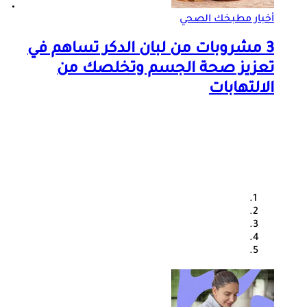
أخبار مطبخك الصحي
صو
3 مشروبات من لبان الدكر تساهم في
ه
تعزيز صحة الجسم وتخلصك من
ا
الالتهابات
ا
ت
ا