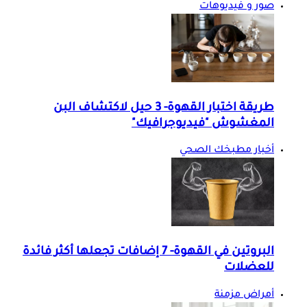
صور و فيديوهات
طريقة اختبار القهوة- 3 حيل لاكتشاف البن
المغشوش "فيديوجرافيك"
أخبار مطبخك الصحي
البروتين في القهوة- 7 إضافات تجعلها أكثر فائدة
للعضلات
أمراض مزمنة