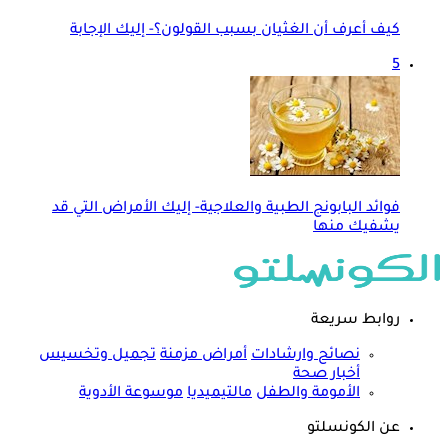
كيف أعرف أن الغثيان بسبب القولون؟- إليك الإجابة
5
فوائد البابونج الطبية والعلاجية- إليك الأمراض التي قد
يشفيك منها
روابط سريعة
نصائح وارشادات
أمراض مزمنة
تجميل وتخسيس
أخبار صحة
الأمومة والطفل
مالتيميديا
موسوعة الأدوية
عن الكونسلتو