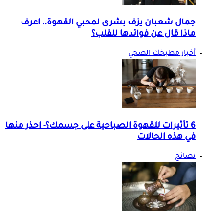
جمال شعبان يزف بشرى لمحبي القهوة.. اعرف
ماذا قال عن فوائدها للقلب؟
أخبار مطبخك الصحي
6 تأثيرات للقهوة الصباحية على جسمك؟- احذر منها
في هذه الحالات
نصائح