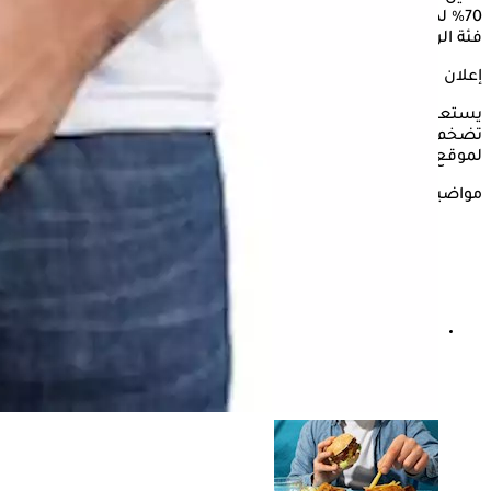
70% لدى الرجال الذين تتراوح أعمارهم بين 60 و69 عامًا، و80% في
فئة الرجال فوق 70 عامًا.
إعلان
يستعرض "الكونسلتو"، في التقرير التالي، 6 علامات تشير إلى
تضخم البروستاتا وتأثيرها على مجرى البول وصعوبة تدفقه، وفقًا
لموقع "The health site".
مواضيع ذات صلة
أضرار أدوية البروستاتا- 3 أصناف تسبب ضعف الانتصاب
للرجال