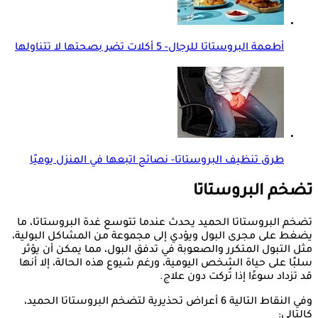
أطعمة البروستاتا للرجال- 5 أكلات تضر بصحتها لا تتناولها
طرق تنظيف البروستاتا- نصائح اتبعها في المنزل يوميًا
تضخم البروستاتا
تضخم البروستاتا الحميد يحدث عندما تتوسع غدة البروستاتا، ما
يضغط على مجرى البول ويؤدي إلى مجموعة من المشاكل البولية،
مثل التبول المتكرر والصعوبة في تدفق البول، مما يمكن أن يؤثر
سلبًا على حياة الشخص اليومية، ورغم شيوع هذه الحالة، إلا أنها
قد تزداد سوءًا إذا تُركت دون علاج.
وفي النقاط التالية 6 أعراض تحذيرية لتضخم البروستاتا الحميد،
كالتالي: