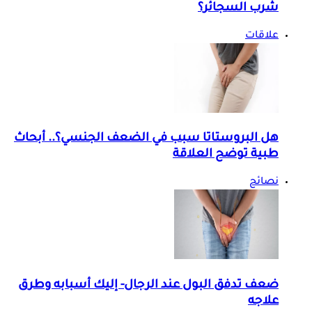
شرب السجائر؟
علاقات
هل البروستاتا سبب في الضعف الجنسي؟.. أبحاث
طبية توضح العلاقة
نصائح
ضعف تدفق البول عند الرجال- إليك أسبابه وطرق
علاجه