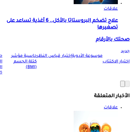
علاقات
علاج تضخم البروستاتا بالأكل.. 6 أغذية تساعد على
تصغيرها
صحتك بالأرقام
جديد
موسوعة الأدوية
إختبار قياس النظر
حاسبة مؤشر
ح
اختبار الاكتئاب
كتلة الجسم
ا
(BMI)
ال
(BMR)
الأخبار المتعلقة
علاقات