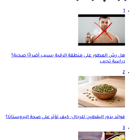
1
هل رش العطور على منطقة الرقبة يسبب أضرارًا صحية؟
دراسة تجيب
2
فوائد بذور اليقطين للرجال- كيف تؤثر على صحة البروستاتا؟
3