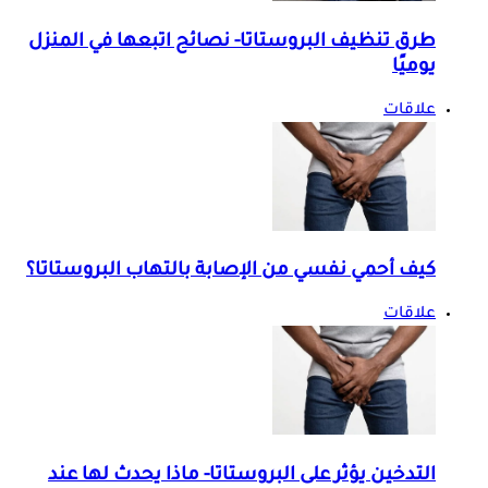
طرق تنظيف البروستاتا- نصائح اتبعها في المنزل
يوميًا
علاقات
كيف أحمي نفسي من الإصابة بالتهاب البروستاتا؟
علاقات
التدخين يؤثر على البروستاتا- ماذا يحدث لها عند