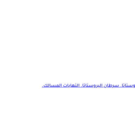
ستاتا
. سرطان البروستاتا. التهابات المسالك.