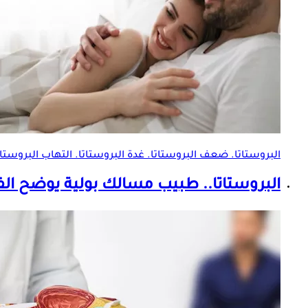
البروستاتا. ضعف البروستاتا. غدة البروستاتا. التهاب البروست
البروستاتا.. طبيب مسالك بولية يوضح ال