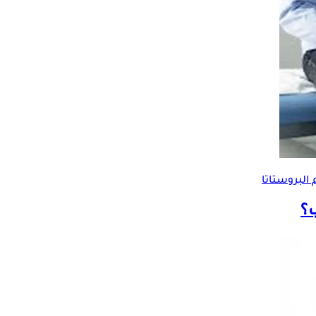
البروستاتا
؟