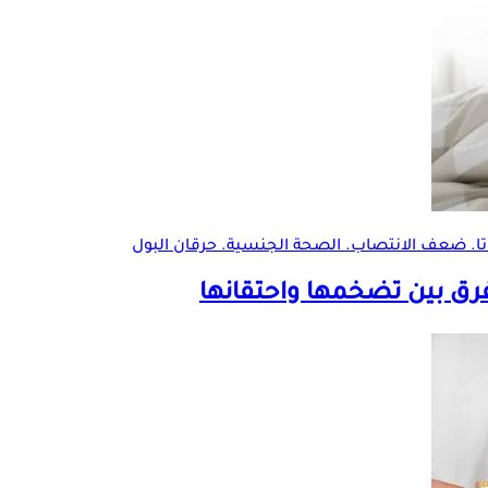
اتا. ضعف الانتصاب. الصحة الجنسية. حرقان البول
فرق بين تضخمها واحتقانها