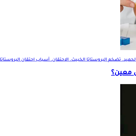
لحميد.
تضخم البروستاتا
الخبيث. الاحتقان. أسباب احتقان البروستاتا.
ض معين؟