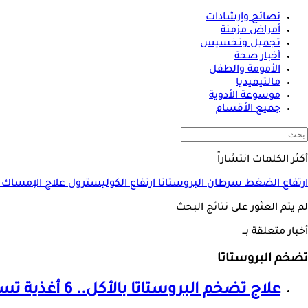
نصائح وإرشادات
أمراض مزمنة
تجميل وتخسيس
أخبار صحة
الأمومة والطفل
مالتيميديا
موسوعة الأدوية
جميع الأقسام
أكثر الكلمات انتشاراً
ارتفاع الضغط
سرطان البروستاتا
ارتفاع الكوليسترول
علاج الإمساك
لم يتم العثور على نتائج البحث
أخبار متعلقة بــ
تضخم البروستاتا
علاج
تضخم البروستاتا
بالأكل.. 6 أغذية تساعد على تصغيرها