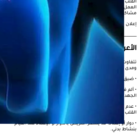
القلب على ضخ الدم بشكل فعال. هذا التضخم يُجبر القلب على
العمل بجهد أكبر لتوفير الدم لكافة أجزاء الجسم، مما قد يؤدي إلى
مشاكل صحية خطيرة.
إعلان
________________________________________
الأعراض
تتفاوت أعراض
اعتلال عضلة القلب التضخمي
حسب درجة التضخم
ومدى تأثيره على وظيفة القلب، وتشمل:
• ضيق التنفس: خاصة عند بذل مجهود بدني.
• ألم في الصدر: شعور بألم في منطقة الصدر، قد يترافق مع بذل
الجهد.
• عدم انتظام ضربات القلب: الشعور بالخفقان أو تسارع ضربات
القلب.
• دوار أو إغماء: قد يشعر المريض بالدوار أو الإغماء عند القيام
بنشاط بدني.