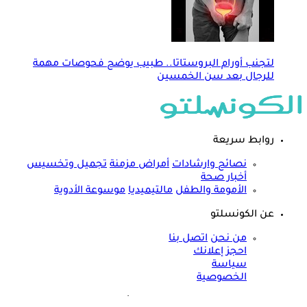
لتجنب أورام البروستاتا.. طبيب يوضح فحوصات مهمة
للرجال بعد سن الخمسين
روابط سريعة
نصائح وارشادات
أمراض مزمنة
تجميل وتخسيس
أخبار صحة
الأمومة والطفل
مالتيميديا
موسوعة الأدوية
عن الكونسلتو
من نحن
اتصل بنا
احجز إعلانك
سياسة
الخصوصية
مواقعنا الأخرى