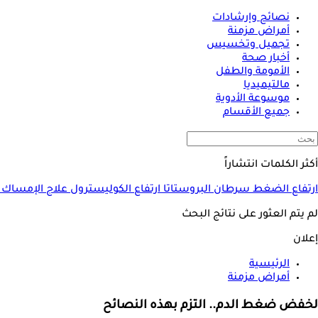
نصائح وإرشادات
أمراض مزمنة
تجميل وتخسيس
أخبار صحة
الأمومة والطفل
مالتيميديا
موسوعة الأدوية
جميع الأقسام
أكثر الكلمات انتشاراً
ارتفاع الضغط
سرطان البروستاتا
ارتفاع الكوليسترول
علاج الإمساك
لم يتم العثور على نتائج البحث
إعلان
الرئيسية
أمراض مزمنة
لخفض ضغط الدم.. التزم بهذه النصائح