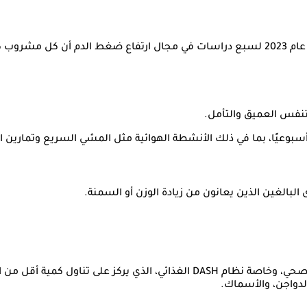
توصي الإرشادات الجديدة بالامتناع عن الكحول، ووجدت مراجعة أجريت عام 2023 لسبع دراسات
لتنفس العميق والتأمل.
وتستمر إرشادات عام 2025 في تقديم المشورة بشأن تناول الطعام الصحي، وخاصة نظام 
الدواجن، والأسماك.