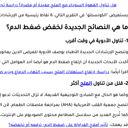
هل تناول القهوة السوداء مع الملح مفيدة أم مضرة؟ دراسة تج
يستعرض "الكونسلتو" في التقرير التالي، 6 نقاط رئيسية من الإرشادات الجديدة، بالنسبة للأشخاص الذين يعانون من ارتفاع ضغط الدم، وفقًا لـ"verywellhealth".
ما هي النصائح الجديدة لخفض ضغط الدم؟
1- تناول الأدوية في وقت أقرب
وتنصح الإرشادات الجديدة الأطباء بوصف الأدوية للمرضى الذين يعانو
أكدت الأبحاث الجديدة أن ارتفاع ضغط الدم هو أيضا أحد العوامل التي تؤ
اقرأ أيضًا:
دراسة: ارتفاع استهلاك الملح يسبب التهاب الدماغ ويزيد 
2- قلل من تناول
الملح
أكثر
وكما هو الحال مع المبادئ التوجيهية القديمة، لا تزال التحديثات تدعو إلى الحد من الصوديوم إلى أقل من 2300 ملج يوميا (حوالي ملع
تنصح جمعية القلب الأمريكية (AHA) بمراجعة ملصقات الطعام، لأن البالغين في الولايات المتحدة يحصلون على معظم احتياجاتهم من الصوديوم من الأطعمة المعبأة وأطعمة المطاعم.
كما تُدرج العديد من سلاسل المطاعم محتوى الصوديوم على الإنترنت،
قد يهمك:
تأثير أملاح الفراولة على ضغط الدم- ترفعه أم تخفضه؟