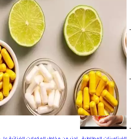
ماذا يحدث لجسمك عند تناول جرعة زائدة من الفيتامينات؟
فيتامينات لعلاج الصداع النصفي- إليك أفضل الأصناف