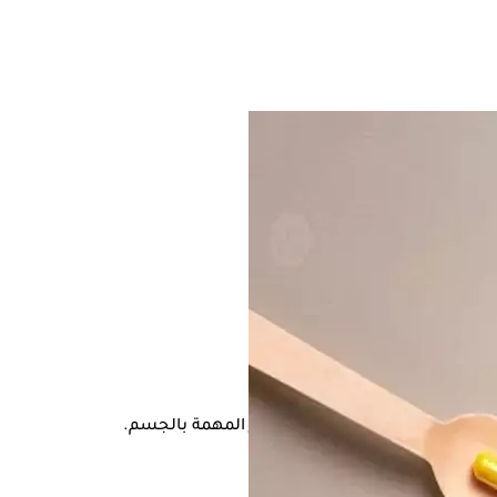
طة بنقص بعض
الفيتامينات
والعناصر المهمة بالجسم.