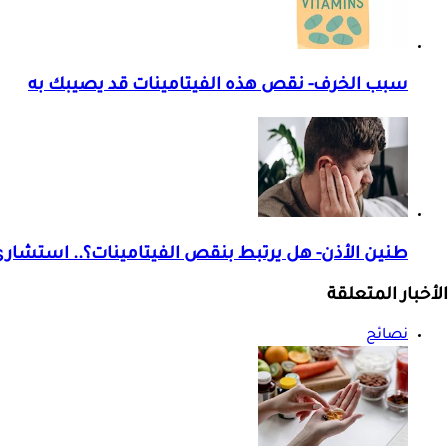
سبب الخرف- نقص هذه الفيتامينات قد يصيبك به
طنين الأذن- هل يرتبط بنقص الفيتامينات؟.. استشار
الأخبار المتعلقة
نصائح