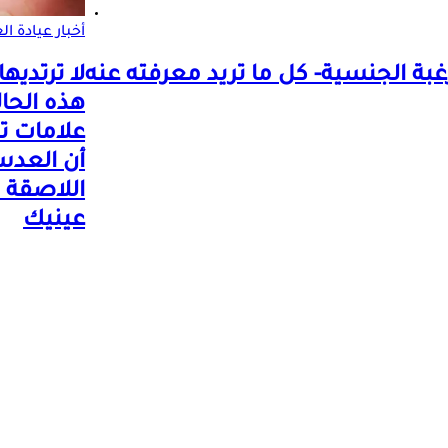
أخبار عيادة ال
ة الجنسية- كل ما تريد معرفته عنه
لا ترتديها
هذه الحال
علامات 
أن العد
اللاصقة 
عينيك