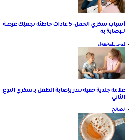
أسباب سكري الحمل- 5 عادات خاطئة تجعلِك عرضة
للإصابة به
اخبار التجميل
علامة جلدية خفية تنذر بإصابة الطفل بـ سكري النوع
الثاني
نصائح