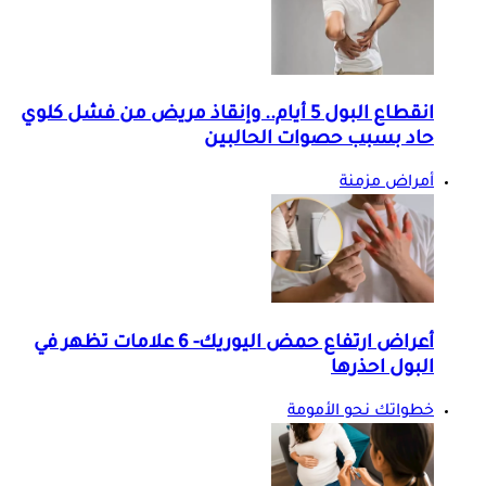
انقطاع البول 5 أيام.. وإنقاذ مريض من فشل كلوي
حاد بسبب حصوات الحالبين
أمراض مزمنة
أعراض ارتفاع حمض اليوريك- 6 علامات تظهر في
البول احذرها
خطواتك نحو الأمومة