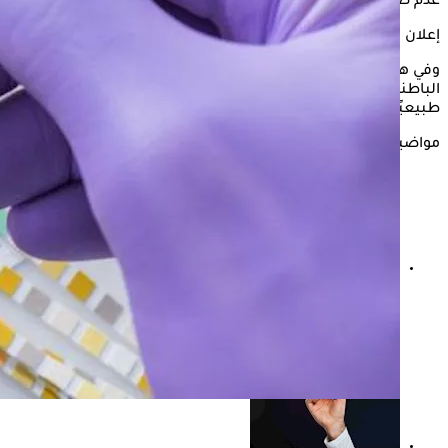
عدم ضبط مرض السكري أو ارتفاع مستوى السكر بالدم.
إعلان
وفي هذا السياق، يوضح الدكتور نبيل نصيف، استشاري الأمراض
الباطنية والسكر، حقيقة ظهور السكر في البول، ومتى يكون الأمر
طبيعيًا نتيجة بعض أدوية السكري الحديثة.
مواضيع ذات صلة
طبيب يحذر: لون البول قد يدل على مرض الكلى في هذه
الحالات "فيديو"