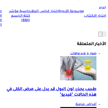
جديد
موسوعة الأدوية
إختبار قياس النظر
حاسبة مؤشر
ح
اختبار الاكتئاب
كتلة الجسم
ا
(BMI)
ال
(BMR)
الأخبار المتعلقة
صور و فيديوهات
طبيب يحذر: لون البول قد يدل على مرض الكلى في
هذه الحالات "فيديو"
أمراض مزمنة