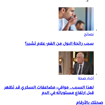
نصائح
سبب رائحة البول من الفم- علام تشير؟
أخبار صحة
لهذا السبب.. موافي: مضاعفات السكري قد تظهر
قبل ارتفاع مستوياته في الدم
صحتك بالأرقام