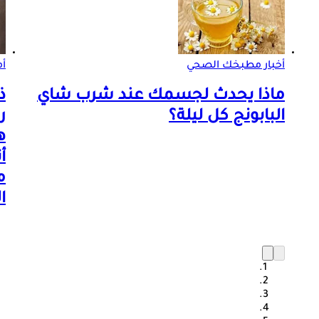
أخبار مطبخك الصحي
أم
ماذا يحدث لجسمك عند شرب شاي
ذ
البابونج كل ليلة؟
ه
أ
م
ا