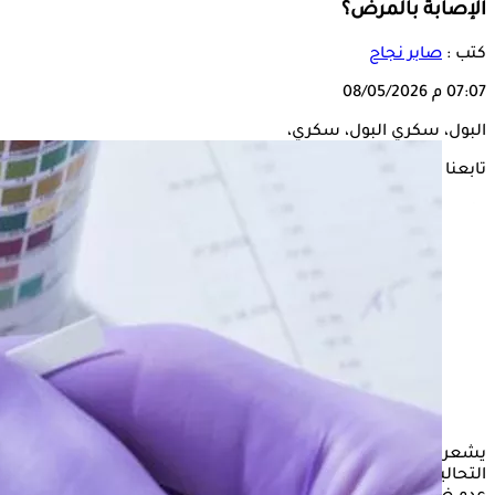
الإصابة بالمرض؟
كتب :
صابر نجاح
07:07 م
08/05/2026
البول، سكري البول، سكري،
تابعنا على
يشعر بعض الأشخاص بالقلق عند ظهور سكر في
البول
أثناء
التحاليل، خاصة مع الاعتقاد الشائع بأن هذه النتيجة تعني بالضرورة