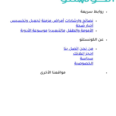
روابط سريعة
نصائح وارشادات
أمراض مزمنة
تجميل وتخسيس
أخبار صحة
الأمومة والطفل
مالتيميديا
موسوعة الأدوية
عن الكونسلتو
من نحن
اتصل بنا
احجز إعلانك
سياسة
الخصوصية
مواقعنا الأخرى
©
جميع الحقوق محفوظة لدى شركة جيميناي ميديا