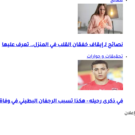
نصائح
نصائح لـ إيقاف خفقان القلب في المنزل.. تعرف عليها
تحقيقات و حوارات
في ذكرى رحيله - هكذا تسبب الرجفان البطيني في وفاة
إعلان