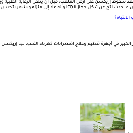
انت المباراة الودية بين الدنمارك وأوكرانيا قد أُلغيت في الدقيقة 65 بعد سقوط إريكسن على أرض الملعب، 
 الـICD وأنه عاد إلى منزله ويشعر بتحسن.
ر الكبير في أجهزة تنظيم وعلاج اضطرابات كهرباء القلب، نجا إريكسن