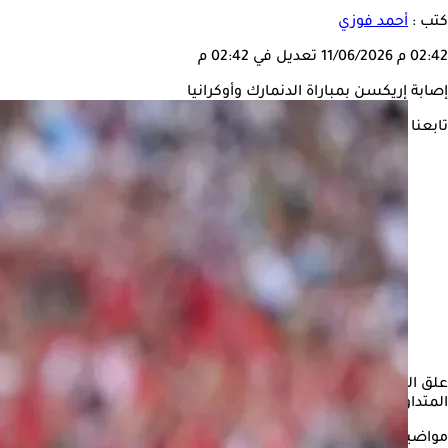
كتب :
أحمد فوزي
02:42 م
11/06/2026
تعديل في 02:42 م
إصابة إريكسن بمباراة الدنمارك وأوكرانيا
تابعنا على
علق الدكتور جمال شعبان، العميد الأسبق لمعهد القلب القومي، عل
المتداول، وإنما نوبة اضطراب خطيرة في
كهرباء القلب
تعامل معها الج
مواضيع ذات صلة