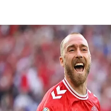
ى واقعة سقوط نجم منتخب الدنمارك كريستيان
إريكسن
خلال المباراة 
هاز المزروع لديه كما هو مخطط له.