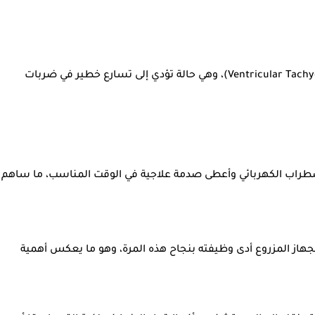
وقال شعبان إن إريكسن لم يتعرض لتوقف جديد في عضلة القلب، موضحا أن ما حدث كان عبارة عن اختلال كهربائي بطيني حاد (Ventricular Tachycardia - VT)، وهي حالة تؤدي إلى تسارع خطير في ضربات
ن القابل للزرع ICD، الذي تم تركيبه للاعب عقب الأزمة الشهيرة التي تعرض لها خلال بطولة أوروبا 2021، رصد الاضطراب الكهربائي وأعطى صدمة علاجية في الوقت المناسب، ما ساهم
داخل الملعب، مؤكدا أن الجهاز المزروع أدى وظيفته بنجاح هذه المرة، وهو ما يعكس أهمية