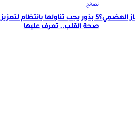
نصائح
از الهضمي؟
5 بذور يجب تناولها بانتظام لتعزيز
صحة القلب.. تعرف عليها