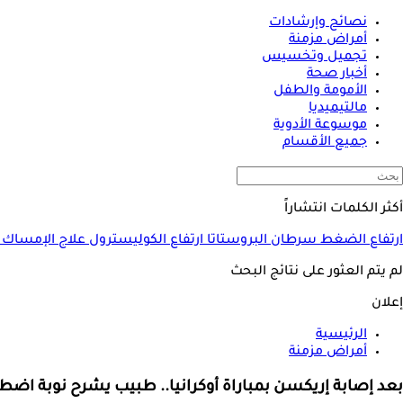
نصائح وإرشادات
أمراض مزمنة
تجميل وتخسيس
أخبار صحة
الأمومة والطفل
مالتيميديا
موسوعة الأدوية
جميع الأقسام
أكثر الكلمات انتشاراً
ارتفاع الضغط
سرطان البروستاتا
ارتفاع الكوليسترول
علاج الإمساك
لم يتم العثور على نتائج البحث
إعلان
الرئيسية
أمراض مزمنة
بعد إصابة إريكسن بمباراة أوكرانيا.. طبيب يشرح نوبة اضط