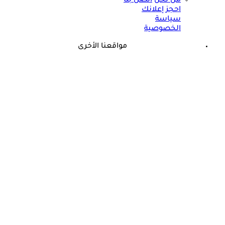
من نحن
اتصل بنا
احجز إعلانك
سياسة
الخصوصية
مواقعنا الأخرى
©
جميع الحقوق محفوظة لدى شركة جيميناي ميديا
حسام موافي يؤكد: هذه أبرز الهرمونات التي تؤثر على الكلى