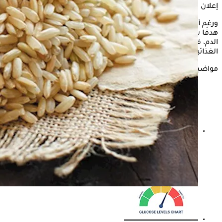
إعلان
ورغم أن
الأرز الأبيض
يعد خيارًا مفضلًا لدى الكثيرين، إلا أنه قد يكون
هدفًا سهلًا للتسبب في ارتفاعات سريعة في مستوى السكر في
الدم، في المقابل، يعتبر
الأرز البني
حبوبًا كاملة غنية بالعناصر
الغذائية، ويقدم قيمة غذائية أكثر أمانًا.
مواضيع ذات صلة
الصحة تستعين بخبرات د. أسامة حمدي في توسع التوعية
بالسكري والسمنة