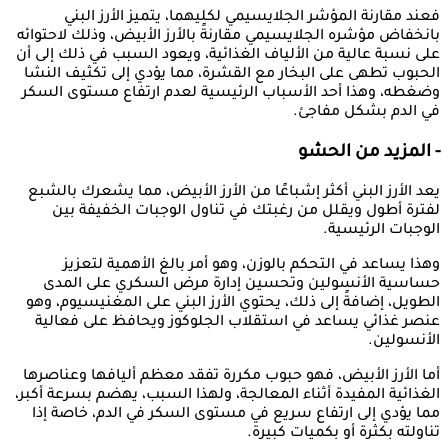
فعند مقارنة المؤشر الجلايسيمي لكليهما، يتميز الأرز البني
بانخفاض مؤشره الجلايسيمي مقارنةً بالأرز الأبيض، وذلك لاحتوائه
على نسبة عالية من الألياف الغذائية، ويعود السبب في ذلك إلى أن
الحبوب تطهى على البخار مع القشرة، مما يؤدي إلى تكثيف النشا
وضغطه، وهذا أحد الأسباب الرئيسية لعدم ارتفاع مستوى السكر
في الدم بشكل مفاجئ.
- المزيد من الحشو
يعد الأرز البني أكثر إشباعًا من الأرز الأبيض، مما يشعرك بالشبع
لفترة أطول ويقلل من رغبتك في تناول الوجبات الخفيفة بين
الوجبات الرئيسية.
وهذا يساعد في التحكم بالوزن، وهو أمر بالغ الأهمية لتعزيز
حساسية الأنسولين وتحسين إدارة مرض السكري على المدى
الطويل، إضافةً إلى ذلك، يحتوي الأرز البني على المغنيسيوم، وهو
عنصر غذائي يساعد في استقلاب الجلوكوز ويحافظ على فعالية
الأنسولين.
أما الأرز الأبيض، فهو حبوب مكررة تفقد معظم أليافها وعناصرها
الغذائية المفيدة أثناء المعالجة، ولهذا السبب، يهضم بسرعة أكبر،
مما يؤدي إلى ارتفاع سريع في مستوى السكر في الدم، خاصة إذا
تناولته بكثرة أو بكميات كبيرة.