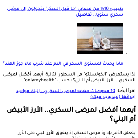
طبيب: 10% من مصابي "ما قبل السكر" يتحولون إلى مرضى
سكري سنويا.. تفاصيل
ماذا يحدث لمستوى السكر في الدم عند شرب ماء جوز الهند؟
لذا يستعرض "الكونسلتو" في السطور التالية، أيهما أفضل لمرضى
السكري.. الأرز الأبيض أم البني؟ بحسب "onlymyhealth".
اقرأ أيضًا:
10 فحوصات مهمة لمرضى السكري.. إليك مواعيد
إجرائها (فيديوجرافيك)
أيهما أفضل لمرضى السكري.. الأرز الأبيض
أم البني؟
يتعلق الأمر بإدارة مرض السكر، إذ يتفوق الأرز البني على الأرز