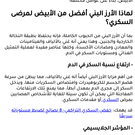
الأبيض، بناءً على عوامل مختلفة:
لماذا الأرز البني أفضل من الأبيض لمرضى
السكري؟
بما أن الأرز البني من الحبوب الكاملة، فإنه يحتفظ بطبقة النخالة
الخارجية والجنين، وهذا يعني أنه غني بالألياف والفيتامينات
والمعادن ومضادات الأكسدة، وكلها عناصر مفيدة لعملية التمثيل
الغذائي ومستويات السكر في الدم.
- ارتفاع نسبة السكر في الدم
من أهم مزايا الأرز البني أيضاً أنه غني بالألياف، مما يبطئ من سرعة
هضم الجسم للكربوهيدرات وامتصاص السكريات منها، ويدخل
السكر إلى مجرى الدم بمعدل أبطأ، مما يمنع تلك الارتفاعات
المفاجئة التي يمكن أن تكون سيئة للغاية للأشخاص المصابين
بمرض
السكري
أو مقدمات السكري.
قد يهمك:
خفض السكري التراكمي- 8 نصائح لضبط مستوياته
سريعًا
- المؤشر الجلايسيمي