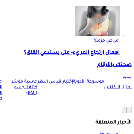
أمراض مزمنة
إهمال ارتجاع المريء- متى يستدعي القلق؟
صحتك بالأرقام
جديد
موسوعة الأدوية
إختبار قياس النظر
حاسبة مؤشر
ح
اختبار الاكتئاب
كتلة الجسم
ا
(BMI)
ال
(BMR)
الأخبار المتعلقة