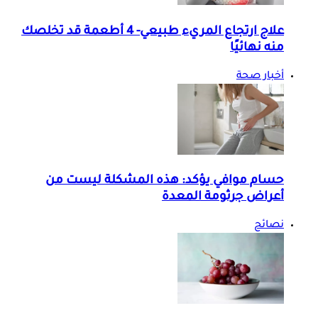
علاج ارتجاع المريء طبيعي- 4 أطعمة قد تخلصك
منه نهائيًا
أخبار صحة
حسام موافي يؤكد: هذه المشكلة ليست من
أعراض جرثومة المعدة
نصائح