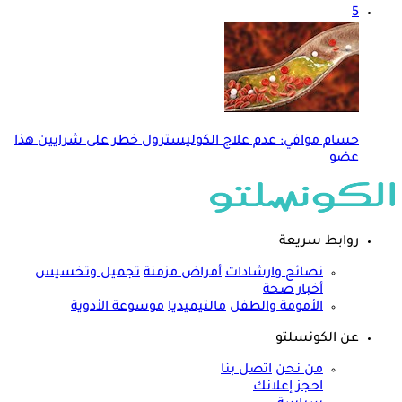
5
حسام موافي: عدم علاج الكوليسترول خطر على شرايين هذا
عضو
روابط سريعة
نصائح وارشادات
أمراض مزمنة
تجميل وتخسيس
أخبار صحة
الأمومة والطفل
مالتيميديا
موسوعة الأدوية
عن الكونسلتو
من نحن
اتصل بنا
احجز إعلانك