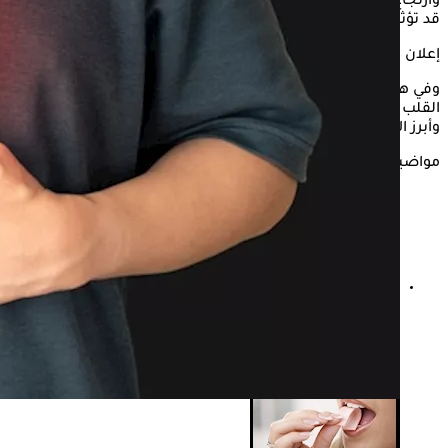
وارتجاع المريء أمرًا صعبًا في بعض الأحيان، خاصة أن كلتا الحالتين
قد تؤثران على الجهاز الهضمي وتسببان شعورًا بعدم الراحة.
إعلان
وفي هذا السياق، يوضح الدكتور شريف حسين، استشاري أمراض
القلب والأوعية الدموية، الفرق بين قرحة المعدة وارتجاع المريء،
وأبرز الأعراض التي تستدعي مراجعة الطبيب.
مواضيع ذات صلة
موافي لمرضى ارتجاع المريء: ممنوع الشبع لأنه يزيد ارتداد
أحماض المعدة