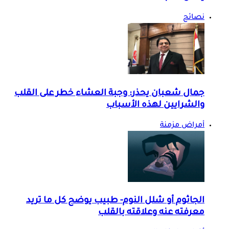
نصائح
جمال شعبان يحذر: وجبة العشاء خطر على القلب
والشرايين لهذه الأسباب
أمراض مزمنة
الجاثوم أو شلل النوم- طبيب يوضح كل ما تريد
معرفته عنه وعلاقته بالقلب