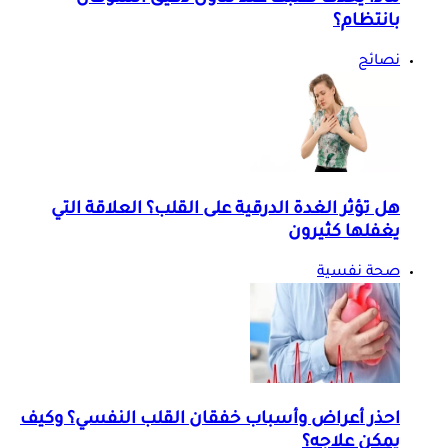
بانتظام؟
نصائح
هل تؤثر الغدة الدرقية على القلب؟ العلاقة التي
يغفلها كثيرون
صحة نفسية
احذر أعراض وأسباب خفقان القلب النفسي؟ وكيف
يمكن علاجه؟