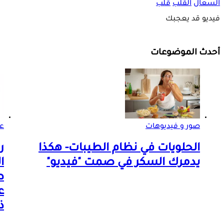
السعال
القلب
قلب
فيديو قد يعجبك
أحدث الموضوعات
صور و فيديوهات
ع
الحلويات في نظام الطيبات- هكذا
ر
يدمرك السكر في صمت "فيديو"
ا
ع
ذ