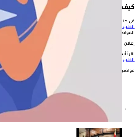
كيف يكون سعال مريض القلب؟
في هذا الصدد، يقول الدكتور شريف حسين، استشاري أمراض
القلب
والأوعية الدموية، إن سعال مريض القلب يتسم ببعض
المواصفات.
إعلان
اقرأ أيضًا:
السعال وألم الصدر قد يكونا مؤشرا للإصابة بمرض في
القلب
مواضيع ذات صلة
ما هو ضعف القلب الانبساطي؟ وما هو علاجه؟