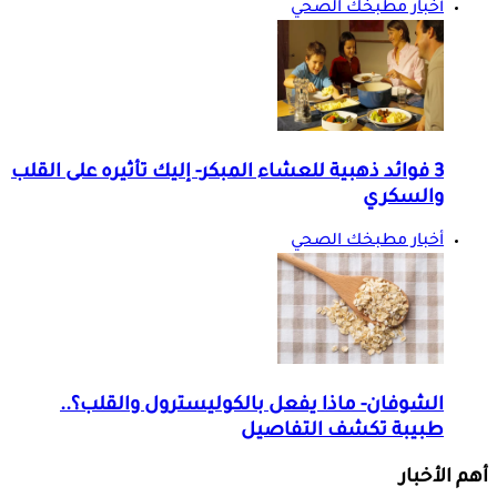
أخبار مطبخك الصحي
3 فوائد ذهبية للعشاء المبكر- إليك تأثيره على القلب
والسكري
أخبار مطبخك الصحي
الشوفان- ماذا يفعل بالكوليسترول والقلب؟..
طبيبة تكشف التفاصيل
أهم الأخبار