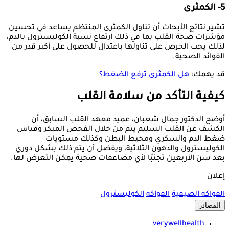
5- الكمثرى
تشير نتائج الأبحاث أن تناول الكمثرى المنتظم يساعد في تحسين
مؤشرات صحة القلب بما في ذلك ارتفاع نسبة الكوليسترول بالدم،
لذلك يجب الحرص على تناولها باعتدال للحصول على أكبر قدر من
الفوائد الصحية.
قد يهمك:
هل الكمثرى ترفع الضغط؟
كيفية التأكد من سلامة القلب
أوضح الدكتور جمال شعبان، عميد معهد القلب السابق، أن
الكشف عن القلب السليم يتم من خلال الفحص المبكر وقياس
ضغط الدم والسكري ومحيط البطن وكذلك مستويات
الكوليسترول والدهون الثلاثية، ويفضل أن يتم ذلك بشكل دوري
بعد سن الأربعين تجنبًا لأي مضاعفات صحية يمكن التعرض لها.
إعلان
الفواكه الصيفية
الفواكه
الكوليسترول
المصادر
verywellhealth