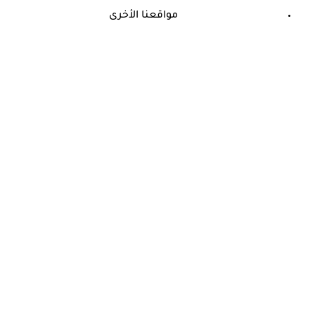
مواقعنا الأخرى
©
جميع الحقوق محفوظة لدى شركة جيميناي ميديا
حسام موافي: عدم علاج الكوليسترول خطر على شرايين هذا عضو