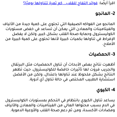
اقرأ أيضًا:
فوائد التفاح للقلب.. كم ثمرة تتناولها يوميًا؟
2- المانجو
المانجو من الفواكه الصيفية التي تحتوي على كمية جيدة من الألياف
والفيتامينات والمعادن التي يمكن أن تساعد في خفض مستويات
الكوليسترول وحماية صحة القلب بشكل كبير، ولكن لا يفضل
الإفراط في تناولها بكميات كبيرة لأنها تحتوي على كمية كبيرة من
الأملاح.
3- الحمضيات
أظهرت نتائج بعض الأبحاث أن تناول الحمضيات مثل البرتقال
والجريب فروت لها تأثيرات خافضة للكوليسترول، حيث تظهر
النتائج بشكل ملحوظ عند تناولها باعتدال، ولكن من الأفضل
استشارة الطبيب المختص في حالة تناول أي أدوية.
4- الكيوي
يساعد تناول الكيوي بانتظام في التحكم بمستويات الكوليسترول
في الدم بسبب محتواها العالي من الفيتامينات والمعادن والألياف
ومضادات الأكسدة، ومن ثم دعم صحة القلب والأوعية الدموية.