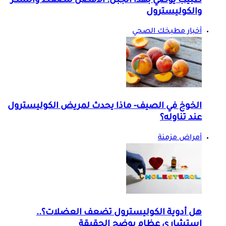
طبيب يوصي بهذا الجبن: الأفضل للضغط والسكر
والكوليسترول
أخبار مطبخك الصحي
الخوخ في الصيف- ماذا يحدث لمريض الكوليسترول
عند تناوله؟
أمراض مزمنة
هل أدوية الكوليسترول تضعف العضلات؟..
استشاري عظام يوضح الحقيقة