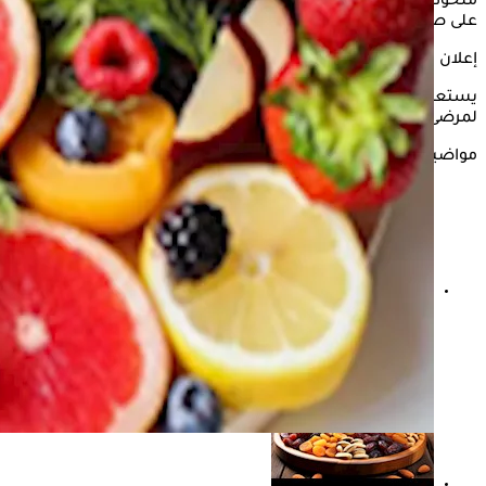
ملحوظ في ضبط مستويات
الكوليسترول
بالدم ومن ثم الحفاظ
على صحة القلب والأوعية الدموية بشكل كبير.
إعلان
يستعرض "الكونسلتو" في التقرير التالي أفضل
الفواكه
الصيفية
لمرضى الكوليسترول وفقًا لما ذكره موقع "verywellhealth".
مواضيع ذات صلة
الفواكه التي يفضل تناولها مجمدة- 6 أنواع مفيدة لصحة
الجسم