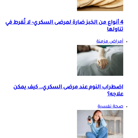
4 أنواع من الخبز ضارة لمرضى السكري- لا تُفرط في
تناولها
أمراض مزمنة
اضطراب النوم عند مرضى السكري.. كيف يمكن
علاجه؟
صحة نفسية