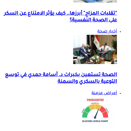
"تقلبات المزاج" أبرزها.. كيف يؤثر الامتناع عن السكر
على الصحة النفسية؟
أخبار صحة
الصحة تستعين بخبرات د. أسامة حمدي في توسع
التوعية بالسكري والسمنة
أمراض مزمنة