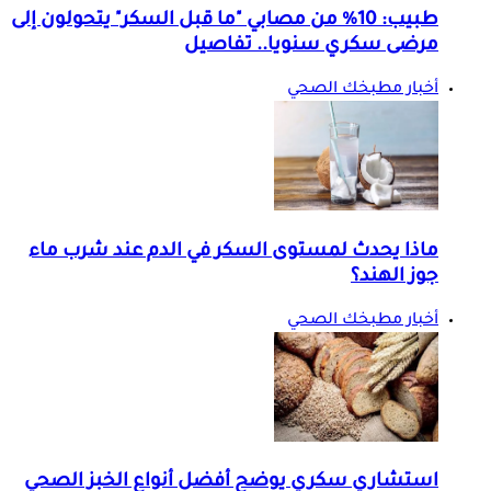
طبيب: 10% من مصابي "ما قبل السكر" يتحولون إلى
مرضى سكري سنويا.. تفاصيل
أخبار مطبخك الصحي
ماذا يحدث لمستوى السكر في الدم عند شرب ماء
جوز الهند؟
أخبار مطبخك الصحي
استشاري سكري يوضح أفضل أنواع الخبز الصحي