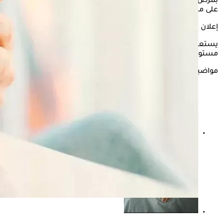
بمرض السكري، مما يستوجب
تناول السكريات
باعتدال للحفاظ
على مستويات السكر في الدم.
إعلان
يستعرض "الكونسلتو" في التقرير التالي تأثير تناول السكريات على
مستويات السكر في الدم وفقًا لما ذكره موقع "healthline".
مواضيع ذات صلة
4 أنواع من الخبز ضارة لمرضى السكري- لا تُفرط في تناولها