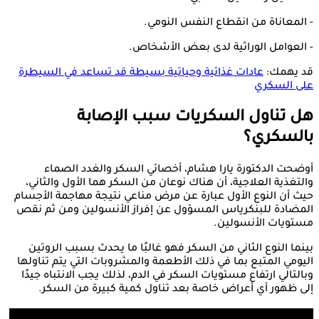
- المعاناة من انقطاع النفس النومي.
- العوامل الوراثية لدى بعض الأشخاص.
قد يهمك:
عادات غذائية وحياتية بسيطة قد تساعد في السيطرة
على السكري
هل تناول السكريات سبب الإصابة
بالسكري؟
أوضحت الدكتورة يارا هشام، أخصائي السكر والغدد الصماء
والتغذية العلاجية، أن هناك نوعان من السكر هما الأول والثاني،
حيث أن النوع الأول عبارة عن مرض مناعي نتيجة مهاجمة الأجسام
المضادة للبنكرياس المسؤول عن إفراز الأنسولين ومن ثم نقص
مستويات الأنسولين.
بينما النوع الثاني من السكر فهو غالبًا ما يحدث بسبب الروتين
اليومي المتبع بما في ذلك الأطعمة والمشروبات التي يتم تناولها
وبالتالي ارتفاع مستويات السكر في الدم، لذلك يجب الانتباه جيدًا
إلى ظهور أي أعراض خاصة بعد تناول كمية كبيرة من السكر.