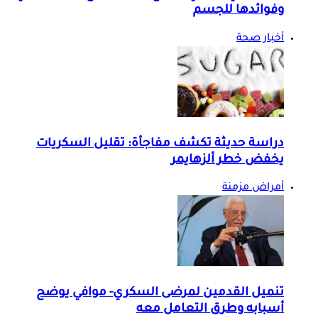
وفوائدها للجسم
أخبار صحة
دراسة حديثة تكشف مفاجأة: تقليل السكريات
يخفض خطر ألزهايمر
أمراض مزمنة
تنميل القدمين لمرضى السكري- موافي يوضح
أسبابه وطرق التعامل معه