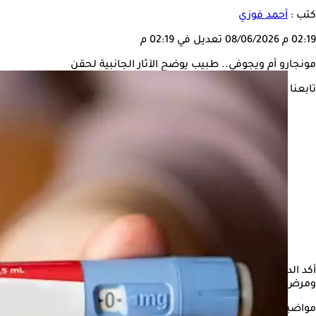
كتب :
أحمد فوزي
02:19 م
08/06/2026
تعديل في 02:19 م
مونجارو أم ويجوفي.. طبيب يوضح الآثار الجانبية لحقن
تابعنا على
أكد الدكتور سيد المر، استشاري أمراض الباطنة، أن أدوية إنقاص الوزن
ومرض السكري من النوع الثاني، كما أن استخدامها يحتاج إلى متابعة
مواضيع ذات صلة