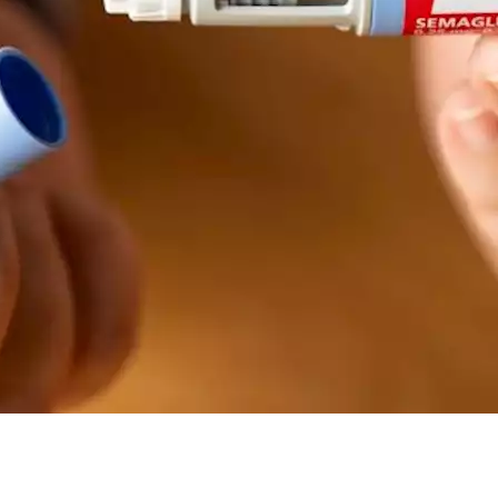
يو"
 بين المرضى