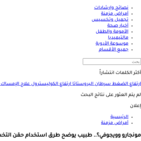
نصائح وإرشادات
أمراض مزمنة
تجميل وتخسيس
أخبار صحة
الأمومة والطفل
مالتيميديا
موسوعة الأدوية
جميع الأقسام
أكثر الكلمات انتشاراً
ارتفاع الضغط
سرطان البروستاتا
ارتفاع الكوليسترول
علاج الإمساك
لم يتم العثور على نتائج البحث
إعلان
الرئيسية
أمراض مزمنة
مونجارو وويجوفي؟.. طبيب يوضح طرق استخدام حقن التخسي