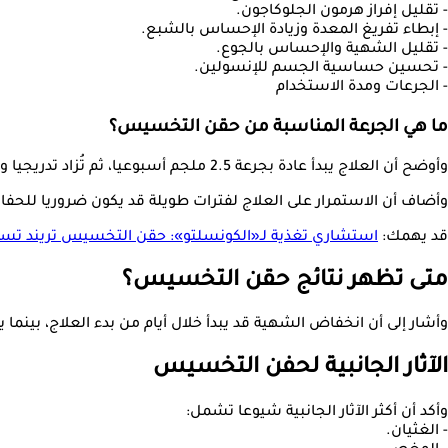
- تقليل إفراز هرمون الجلوكاجون.
- إبطاء تفريغ المعدة وزيادة الإحساس بالشبع.
- تقليل الشهية والإحساس بالجوع.
- تحسين حساسية الجسم للإنسولين.
- الجرعات ومدة الاستخدام
ما هي الجرعة المناسبة من حقن التخسيس؟
وأوضح أن العلاج يبدأ عادة بجرعة 2.5 ملجم أسبوعيا، ثم تُزاد تدريجيا وفق تقييم الطبيب، وقد تستمر بعض الحالات على جرعات أقل إذا كانت فعالة في تحقيق الأهداف العلاجية.
وأضاف أن الاستمرار على العلاج لفترات طويلة قد يكون ضروريا للحفاظ ع
قد يهمك:
استشاري تغذية لـ«الكونسلتو»: حقن التخسيس تريند تس
متى تظهر نتائج حقن التخسيس؟
وأشار إلى أن انخفاض الشهية قد يبدأ خلال أيام من بدء العلاج، بينما يظهر فقدا
الآثار الجانبية لحفن التخسيس
وأكد أن أكثر الآثار الجانبية شيوعا تشمل:
- الغثيان.