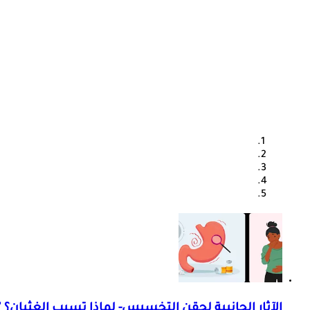
الآثار الجانبية لحقن التخسيس- لماذا تسبب الغثيان؟ "