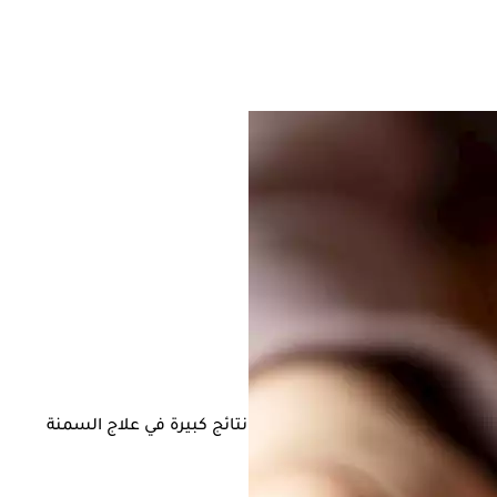
والنشاط البدني، رغم أنها حققت نتائج كبيرة في علاج السمنة