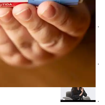
حسب النوع- خبير تغذية يوضح طريقة عمل حقن التخسيس "فيد
لمرضى السمنة- طبيبة تكشف سر اختلاف نتائج حقن التخسيس