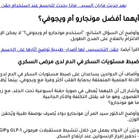
بعد حديث مايان السيد.. ماذا يحدث للجسم عند استخدام حق
أيهما أفضل مونجارو أم ويجوفي؟
وأوضح أن السؤال الشائع: "أستخدم مونجارو أم ويجوفي؟" لا يمكن الإجاب
الالتزام بالعلاج على المدى الطويل.
اقرأ أيضا:
حقن التخسيس لها أضرار- طبيبة توضح آثارها على الجسم "
ضبط مستويات السكر في الدم لدى مرضى السكري
وأضاف أن الدواءين يساعدان على ضبط مستويات السكر في الدم لدى مرض
الأدلة العلمية المتعلقة بحماية القلب أكثر وفرة مع ويجوفي، بينما ي
وأشار إلى أن كليهما يُعطى في صورة حقنة أسبوعية تحت الجلد، مع زي
القصوى، وهو ما قد يقلل التكلفة والآثار الجانبية.
ما هو مونجارو؟
وأوضح الدكتور سيد المر أن مونجارو دواء يُصرف بوصفة طبية ويُحقن 
الوزن.
وبيّن أن الدواء يعمل من خلال تنشيط مستقبلات هرموني GLP-1 وGIP، وهما من هرمونات الإنكريتين الطبيعية في الجسم، ما يؤدي إلى:
- تحفيز إفراز الإنسولين عند ارتفاع السكر.