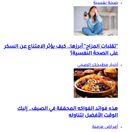
صحة نفسية
"تقلبات المزاج" أبرزها.. كيف يؤثر الامتناع عن السكر
على الصحة النفسية؟
أخبار مطبخك الصحي
هذه فوائد الفواكه المجففة في الصيف.. إليك
الوقت الأفضل لتناوله
أمراض مزمنة