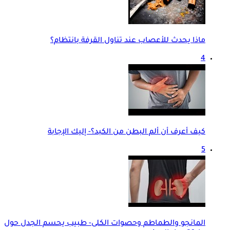
ماذا يحدث للأعصاب عند تناول القرفة بانتظام؟
4
كيف أعرف أن ألم البطن من الكبد؟- إليك الإجابة
5
المانجو والطماطم وحصوات الكلى- طبيب يحسم الجدل حول