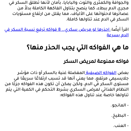
والجوافة والكمثرى والتوت والبابايا، بأمان لأنها تطلق السكر في
مجرى الدم ببطء، كما ينصح بتناول الفاكهة الكاملة بدلاً من
عصائرها لاحتوائها على الألياف، مما يقلل من ارتفاع مستويات
السكر في الدم عند تناولها كاملة.
اقرأ أيضًا:
احذرها لو مريض سكري.. 8 فواكه ترفع نسبة السكر في
الدم بسرعة
ما هي الفواكه التي يجب الحذر منها؟
فواكه ممنوعة لمريض السكر
بعض
الفواكه الصيفية
المفضلة غنية بالسكر أو ذات مؤشر
جلايسيمي مرتفع، مما يعني أنها قد تسبب ارتفاعًا سريعًا في
مستوى السكر في الدم، ولكن يمكن أن تكون هذه الفواكه جزءًا من
النظام الغذائي لمرضى السكري بشرط التحكم في الكمية التي يتم
تناولها خاصة عند تناول هذه الفواكه:
- المانجو.
- البطيخ.
- العنب.