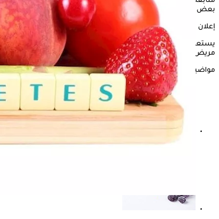
متابعة دورية مع الطبيب المختص خاصة عند الرغبة في تناول
بعض الأطعمة.
إعلان
يستعرض "الكونسلتو" في التقرير التالي تأثير
الفواكه
الصيفية على
مريض
السكر
وفقًا لما ذكره موقع "ndtv".
مواضيع ذات صلة
أفضل الفواكه للسكر- 4 أنواع يتناولها أطباء الغدد الصماء