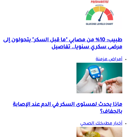
طبيب: 10% من مصابي "ما قبل السكر" يتحولون إلى
مرضى سكري سنويا.. تفاصيل
أمراض مزمنة
ماذا يحدث لمستوى السكر في الدم عند الإصابة
بالجفاف؟
أخبار مطبخك الصحي