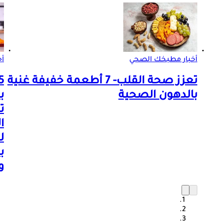
أخبار مطبخك الصحي
أ
تعزز صحة القلب- 7 أطعمة خفيفة غنية
بالدهون الصحية
ب
ت
ا
ل
ب
و