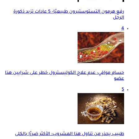
رفع هرمون التستوستيرون طبيعيًا- 5 عادات تزيد ذكورة
الرجل
4
حسام موافي: عدم علاج الكوليسترول خطر على شرايين هذا
عضو
5
طبيب يحذر من تناول هذا المشروب: الأكثر ضررًا بالكلى