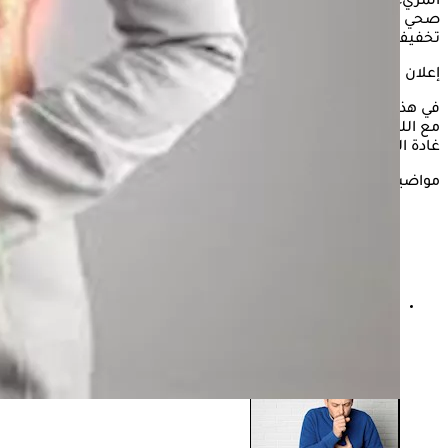
المريء وتهييج بطانته مسبباً شعوراً بالحرقة، واتباع نمط غذائي
صحي وتناول بعض المشروبات الطبيعية، يمكن أن تساهم في
تخفيف هذه الأعراض، فماذا عن تناول ماء جوز الهند مع الليمون؟
إعلان
في هذه السطور يستعرض "الكونسلتو" فوائد تناول ماء جوز الهند
مع الليمون لمرضى ارتجاع المرئ، وذلك وفقًا لما أوضحته الدكتور
غادة الصايغ استشاري التغذية العلاجية.
مواضيع ذات صلة
علاج مرارة الفم بسبب المعدة- كيف تتخلص منها نهائيًا؟