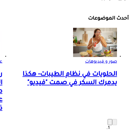
أحدث الموضوعات
صور و فيديوهات
ع
الحلويات في نظام الطيبات- هكذا
ر
يدمرك السكر في صمت "فيديو"
ا
ع
ذ