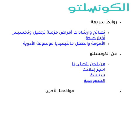
روابط سريعة
نصائح وارشادات
أمراض مزمنة
تجميل وتخسيس
أخبار صحة
الأمومة والطفل
مالتيميديا
موسوعة الأدوية
عن الكونسلتو
من نحن
اتصل بنا
احجز إعلانك
سياسة
الخصوصية
مواقعنا الأخرى
©
جميع الحقوق محفوظة لدى شركة جيميناي ميديا