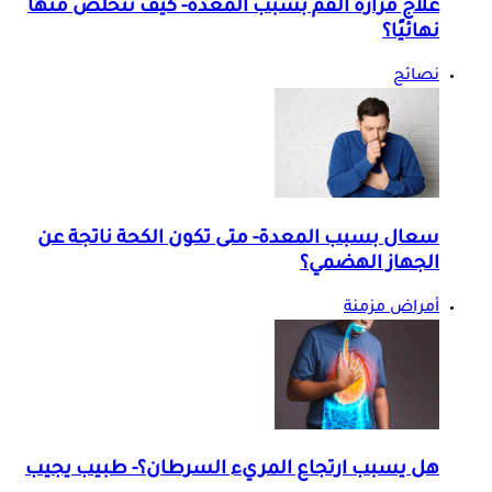
علاج مرارة الفم بسبب المعدة- كيف تتخلص منها
نهائيًا؟
نصائح
سعال بسبب المعدة- متى تكون الكحة ناتجة عن
الجهاز الهضمي؟
أمراض مزمنة
هل يسبب ارتجاع المريء السرطان؟- طبيب يجيب