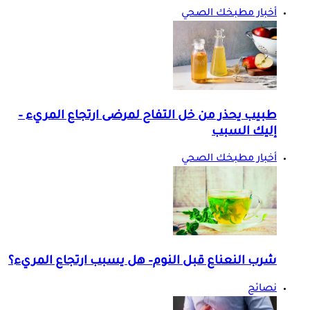
أخبار مطبخك الصحي
طبيب يحذر من خل التفاح لمرضى ارتجاع المريء –
إليك السبب
أخبار مطبخك الصحي
شرب النعناع قبل النوم– هل يسبب ارتجاع المريء؟
نصائح