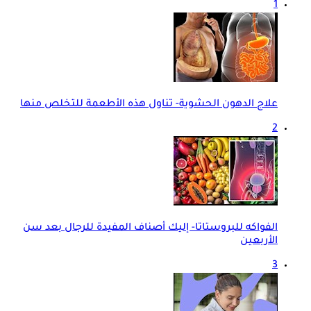
1
علاج الدهون الحشوية- تناول هذه الأطعمة للتخلص منها
2
الفواكه للبروستاتا- إليك أصناف المفيدة للرجال بعد سن
الأربعين
3