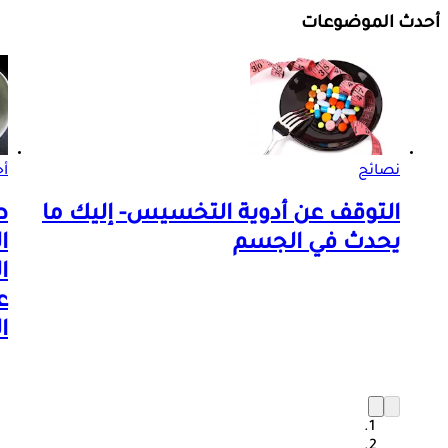
أحدث الموضوعات
نصائح
أ
التوقف عن أدوية التخسيس- إليك ما
ط
يحدث في الجسم
ا
ا
ع
ا