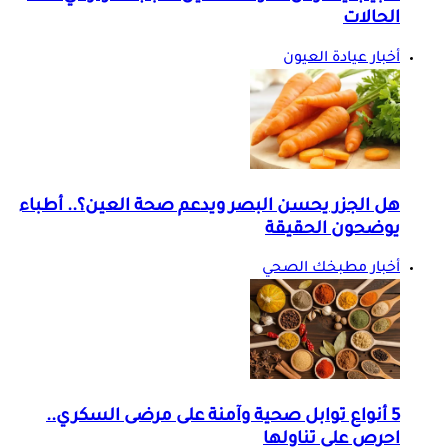
الحالات
أخبار عيادة العيون
هل الجزر يحسن البصر ويدعم صحة العين؟.. أطباء
يوضحون الحقيقة
أخبار مطبخك الصحي
5 أنواع توابل صحية وآمنة على مرضى السكري..
احرص على تناولها