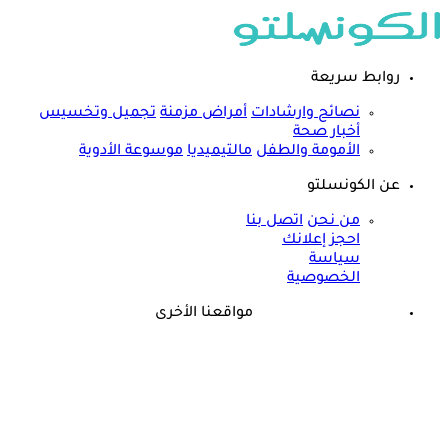
روابط سريعة
نصائح وارشادات
أمراض مزمنة
تجميل وتخسيس
أخبار صحة
الأمومة والطفل
مالتيميديا
موسوعة الأدوية
عن الكونسلتو
من نحن
اتصل بنا
احجز إعلانك
سياسة
الخصوصية
مواقعنا الأخرى
©
جميع الحقوق محفوظة لدى شركة جيميناي ميديا