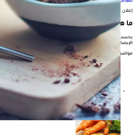
التوابل
لصحة العيون.
إعلان
ما هي الأعشاب المفيدة لصحة العين؟
بحسب موقع "EatingWell"، يعتبر الكركم البهار رقم 1 لدعن حاسة
الإبصار، ويرجع السبب إلى تعدد الفوائد التي يقدمها لصحة العين.
مواضيع ذات صلة
طبيب يحذرمن الدوخة: العين سبب الدوار في هذه الحالات