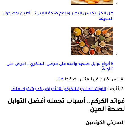
هل الجزر يحسن البصر ويدعم صحة العين؟.. أطباء يوضحون
الحقيقة
5 أنواع توابل صحية وآمنة على مرضى السكري.. احرص على
تناولها
لقياس نظرك في المنزل، اضغط
هنا
.
اقرأ أيضًا:
الفوائد العلاجية للكركم- 10 أمراض قد يشفيك منها
فوائد الكركم.. أسباب تجعله أفضل التوابل
لصحة العين
السر في الكركمين