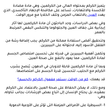
يتميز الكركم بمحتواه العالي من الكركمين، وهي مادة مضادة
للأكسدة والالتهابات، تساعد على مكافحة الإجهاد التأكسدي، الذي
يهدد
العين
بالالتهاب المزمن وتلف الخلايا مع مرور الوقت.
وفي بعض الدراسات، وجد الباحثون أن مادة الكركمين لها آثار
إيجابية على جفاف العين والجلوكوما والتنكس البقعي المرتبط
بالعمر.
ولتحقيق أقضى استفادة ممكنة من الكركم، يجب إضافة رشة من
الفلفل الأسود إليه، لاحتوائه على البيبيرين.
وتكمن أهمية البيبيرين في قدرته على تحسين امتصاص الجسم
لمادة الكركمين، مما يعود بالنفع على صحة العين.
وبما أن مادة الكركمين قابلة للذوبان في الدهون، يُنصح بشرب
الكركم مع الحليب، لتحسين قدرة الجسم على امتصاصها.
قد يهمك:
كم من الوقت يستمر مفعول الكركم بالجسم؟
ومع ذلك، لا يمكن الحفاظ على صحة العين بالاعتماد على الكركم
بمفرده، بل يحتاج الإنسان إلى اتباع بعض الإرشادات بجانب تناوله،
وهي:
1- السيطرة على الأمراض المزمنة التي تؤثر على الأوعية الدموية