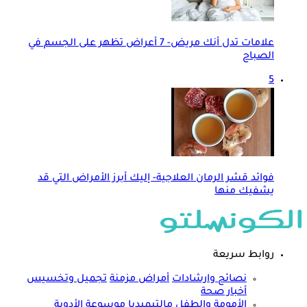
علامات تدل أنك مريض- 7 أعراض تظهر على الجسم في
الصباح
5
فوائد قشر الرمان العلاجية- إليك أبرز الأمراض التي قد
يشفيك منها
روابط سريعة
نصائح وارشادات
أمراض مزمنة
تجميل وتخسيس
أخبار صحة
الأمومة والطفل
مالتيميديا
موسوعة الأدوية