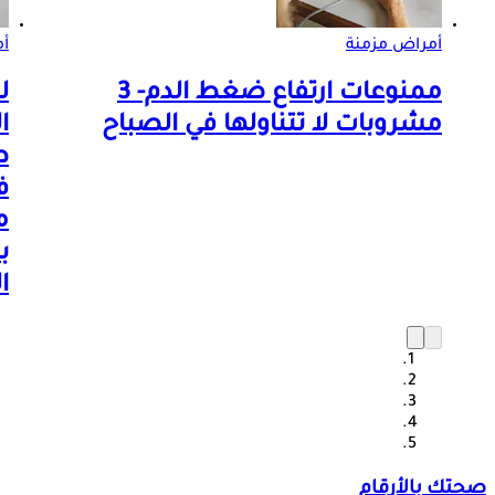
أمراض مزمنة
أم
ممنوعات ارتفاع ضغط الدم- 3
ل
مشروبات لا تتناولها في الصباح
ا
ط
ف
م
ب
ا
صحتك بالأرقام