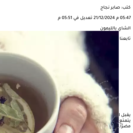
كتب: صابر نجاح
05:47 م
21/12/2024
تعديل في 05:51 م
الشاي بالليمون
تابعنا على
يقبل البعض على تناول شاي الليمون، نظرًا لمذاقه اللذيذ وما
يتمتع به من خصائص صحية، لكن عند الإفراط في تناوله قد يكون
مضرًا.