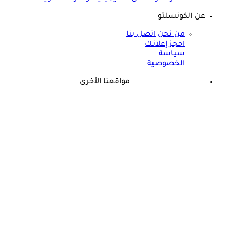
عن الكونسلتو
من نحن
اتصل بنا
احجز إعلانك
سياسة
الخصوصية
مواقعنا الأخرى
©
جميع الحقوق محفوظة لدى شركة جيميناي ميديا
حسام موافي يؤكد: هذه أبرز الهرمونات التي تؤثر على الكلى