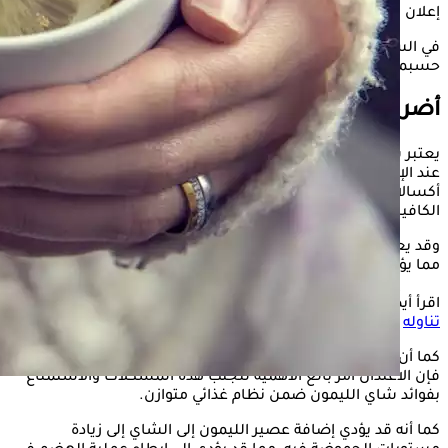
إعلان
في السياق التالي، يوضح " الكونسلتو"، أضرار شاي الليمون، وذلك
حسبما جاء في موقع، " timesofindia
أضرار الإفراط في شاي الليمون
يعتبر شاي الليمون من المشروبات الغنية بمضادات الأكسدة، لكن
عند الإفراط في تناوله قد يؤدي إلى بعض الأضرار ، فقد تساهم
أكسالات الليمون في تكوين حصوات الكلى، في حين أن محتوى
الكافيين قد يؤدي إلى الأرق والعصبية وسرعة ضربات القلب.
وقد يعيق فيتامين سي الزائد الموجود فيه امتصاص الكالسيوم،
مما يؤثر على صحة العظام.
اقرأ أيضًا:
فوائد متعددة للشاي بالليمون.. هؤلاء ممنوعون من
تناوله
كما أن التفاعلات مع الأدوية والحساسية تشكل مصدر قلق، لذلك
فإن الاعتدال أمر بالغ الأهمية لتجنب هذه المشكلات والاستمتاع
بفوائد شاي الليمون ضمن نظام غذائي متوازن.
كما أنه قد يؤدي إضافة عصير الليمون إلى الشاي إلى زيادة