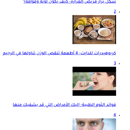
شكل براز مريض المرارة- كيف يكون لونه وقوامه؟
2
كربوهيدرات للدايت- 4 أطعمة تنقص الوزن تناولها في الرجيم
3
فوائد الثوم الطبية- إليك الأمراض التي قد يشفيك منها
4