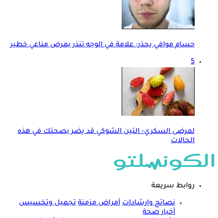
حسام موافي يحذر: علامة في الوجه تنذر بمرض مناعي خطير
5
لمرضى السكري- التين الشوكي قد يضر بصحتك في هذه
الحالات
روابط سريعة
نصائح وارشادات
أمراض مزمنة
تجميل وتخسيس
أخبار صحة