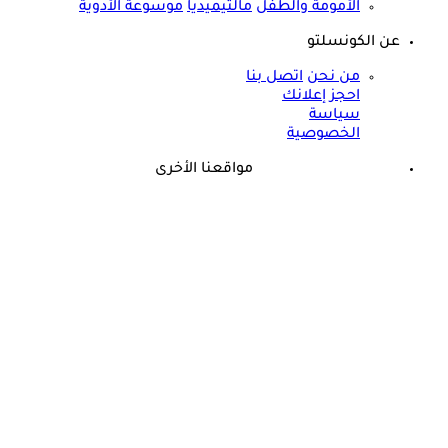
الأمومة والطفل
مالتيميديا
موسوعة الأدوية
عن الكونسلتو
من نحن
اتصل بنا
احجز إعلانك
سياسة
الخصوصية
مواقعنا الأخرى
©
جميع الحقوق محفوظة لدى شركة جيميناي ميديا
حسام موافي يحذر: علامة في الوجه تكشف عن مرض مناعي خطير