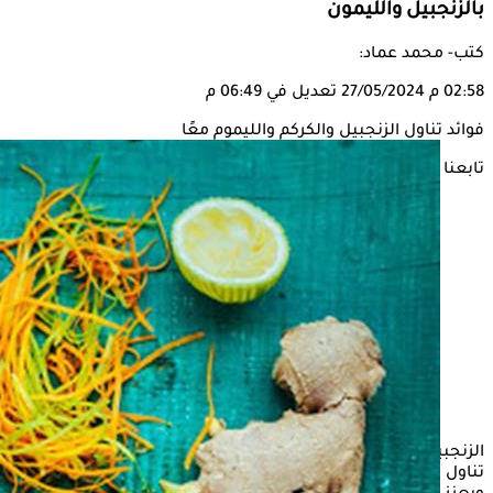
بالزنجبيل والليمون
كتب- محمد عماد:
02:58 م
27/05/2024
تعديل في 06:49 م
فوائد تناول الزنجبيل والكركم والليموم معًا
تابعنا على
الزنجبيل والكركم والليمون لهم الكثير من الفوائد الصحية عند
تناول كلٍّ على حدة. ولكن المزج بينهم قد يضاعف تلك الفوائد