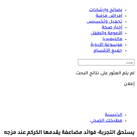
نصائح وإرشادات
أمراض مزمنة
تجميل وتخسيس
أخبار صحة
الأمومة والطفل
مالتيميديا
موسوعة الأدوية
جميع الأقسام
لم يتم العثور على نتائج البحث
إعلان
الرئيسية
مطبخك الصحي
يستحق التجربة- فوائد مضاعفة يقدمها الكركم عند مزجه