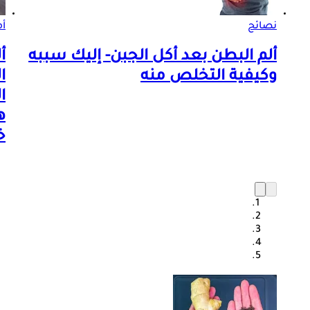
نصائح
أم
ألم البطن بعد أكل الجبن- إليك سببه
أ
وكيفية التخلص منه
ا
ا
ه
خ