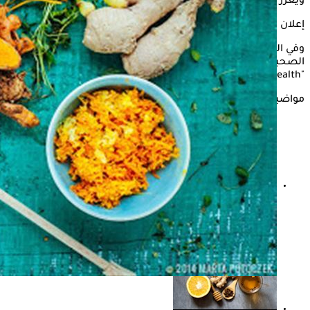
ويعزز الصحة العامة للجسم.. ما حقيقة ذلك؟
إعلان
وفي التقرير التالي، يستعرض موقع "الكونسلتو" عددًا من الفوائد
الصحية لتناول الكركم والزنجبيل والليمون على الريق، وفقًا لموقع
"Only my health"
مواضيع ذات صلة
للتخلص من السعال عند الأطفال.. طيبية تنصح بتناول هذا
المشروب