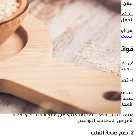
إعلان
يستعرض "الكونسلتو" في التقرير التالي، فوائد وأضرار لسان
الحمل، وفقًا لموقع "WebMD".
اقرأ أيضًا:
8 أعشاب شائعة في الطب البديل.. إليك أبرز
استخداماتها
فوائد لسان الحمل
في بعض الدراسات، وجد الباحثون أن عشب
لسان الحمل
يقدم
للجسم الفوائد التالية:
1- تحسين صحة الجهاز الهضمي
يساعد لسان الحمل على تعزيز صحة الجهاز الهضمي، لاحتوائه على
نسبة جيدة من الألياف الغذائية، التي تساهم في تحسين حركة
الأمعاء وتسهيل عمليتي الهضم والإخراج.
ويتميز لسان الحمل بقدرته الكبيرة على علاج الإمساك وتخفيف
الأعراض المصاحبة للبواسير.
2- دعم صحة القلب