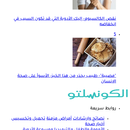
نقص الكالسيوم- إليك الأدوية التي قد تكون السبب في
انخفاضه
5
"مصيبة"- طبيب يحذر من هذا الخبز: الأسوأ على صحة
الإنسان
روابط سريعة
نصائح وارشادات
أمراض مزمنة
تجميل وتخسيس
أخبار صحة
الأمومة والطفل
مالتيميديا
موسوعة الأدوية