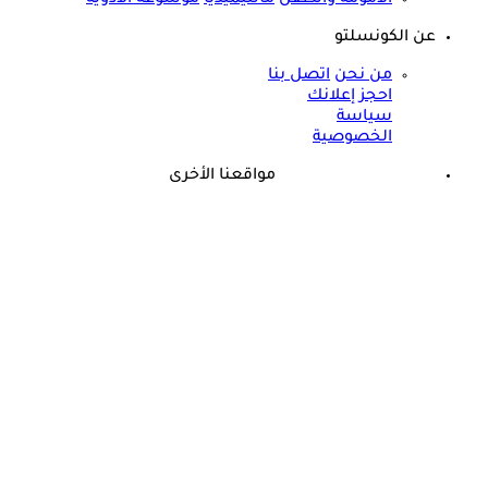
عن الكونسلتو
من نحن
اتصل بنا
احجز إعلانك
سياسة
الخصوصية
مواقعنا الأخرى
©
جميع الحقوق محفوظة لدى شركة جيميناي ميديا
حسام موافي يحذر: علامة في الوجه تكشف عن مرض مناعي خطير