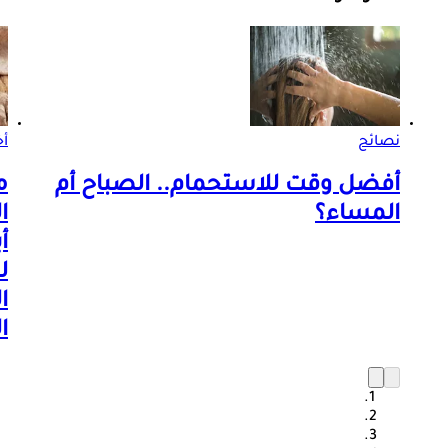
نصائح
أ
أفضل وقت للاستحمام.. الصباح أم
م
المساء؟
ا
أ
ل
ا
ا