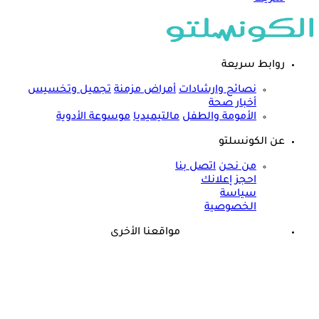
روابط سريعة
نصائح وارشادات
أمراض مزمنة
تجميل وتخسيس
أخبار صحة
الأمومة والطفل
مالتيميديا
موسوعة الأدوية
عن الكونسلتو
من نحن
اتصل بنا
احجز إعلانك
سياسة
الخصوصية
مواقعنا الأخرى
©
جميع الحقوق محفوظة لدى شركة جيميناي ميديا