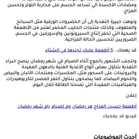
ومضادات الأكسدة الي تساعد الجسم على محاربة التوتر وتحسن
المزاج.
ونوهت خبيرة التغذية إلى أن الخضروات الورقية مثل السبانخ
والملفوف، وكذلك منتجات الحليب المخمر تعتبر من الأطعمة
الصحية التي تحفز إنتاج السيروتونين والإندورفين في الجسم،
الضروريين لتحسين الحالة المزاجية.
قد يهمك..
5 أطعمة عليك تجنبها في الشتاء
ولتجنب الشعور بالجوع أثناء الصيام في شهر رمضان ينصح خبراء
التغذية بتناول بعض أنواع الأغذية الغنية بالدهون المفيدة
والبروتينات على السحور مثل، المكسرات ومنتجات الألبان والبيض
واللحوم البيضاء، كما ينصحون بتناول التمر كمصدر للكربوهيدرات
والفيتامينات المفيدة التي تمنحنا الطاقة خلال اليوم.
إعلان
أطعمة
حسين المزاج
هر رمضان
وم
لصيام
يام شهر رمضان
فيديو قد يعجبك
أحدث الموضوعات