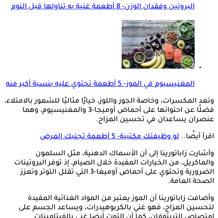
البروتين وفقدان الوزن- 8 أطعمة غنية به تناولها قبل النوم
المغنيسيوم في الموز- 5 أطعمة تحتوي عليه بنسبة أكبر منه
وتعد المكسرات، وخاصة الجوز واللوز، خيارًا مثاليًا للشعور بالامتلاء،
فضلًا عن احتوائها على أحماض أوميجا-3 والمغنيسيوم، وهما
عنصران يساعدان في تحسين المزاج.
اقرأ أيضًا..
لو وظيفتك مكتبية- 5 أطعمة تجنبك المرض
وأشارت زاباتورينا إلى أن الأسماك الدهنية، مثل السلمون
والماكريل، من الخيارات المفيدة خلال الصيام، إذ توفر البروتينات
الضرورية وتحتوي على أحماض أوميغا-3 التي تقلل التوتر وتعزز
الصحة العامة.
وأضافت زاباتورينا أن الموز يعتبر من المواد الغذائية المفيدة
لتحسين المزاج، فهو غني بالكربوهيدرات، ويساعد الجسم على
امتصاص التربتوفان، كما أن التوت أيضا غني بالفيتامينات