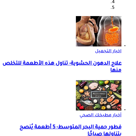
اخبار التجميل
علاج الدهون الحشوية- تناول هذه الأطعمة للتخلص
منها
أخبار مطبخك الصحي
فطور حمية البحر المتوسط- 5 أطعمة يُنصح
بتناولها صباحًا