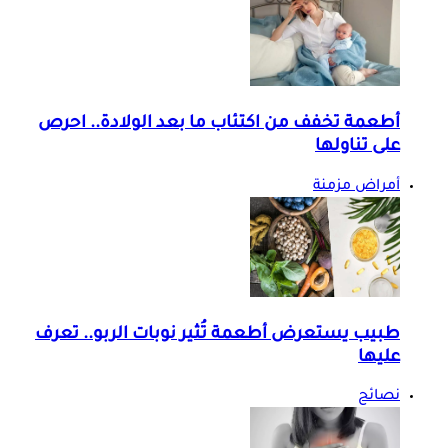
أطعمة تخفف من اكتئاب ما بعد الولادة.. احرص
على تناولها
أمراض مزمنة
طبيب يستعرض أطعمة تُثير نوبات الربو.. تعرف
عليها
نصائح