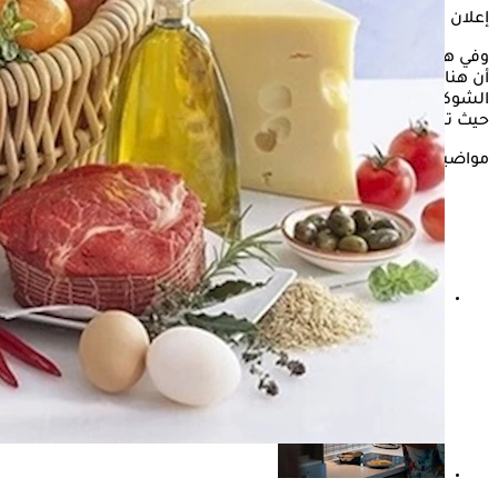
إعلان
وفي هذا السياق، أوضحت خبيرة التغذية الروسية كسينيا زاباتورينا
أن هناك بعض الأغذية التي تساهم في تحقيق هذا التوازن، مثل
الشوكولاتة الداكنة التي تحتوي على ما لا يقل عن 70% من الكاكاو،
حيث تحفز إنتاج هرمون الإندروفين المعروف بهرمون السعادة.
مواضيع ذات صلة
تعب الصيف- تناول هذه الأطعمة للتغلب على الإرهاق