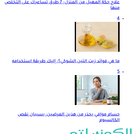
علاج حكة المهبل من المنزل- 7 طرق تساعدِك على التخلص
منها
4
ما هي فوائد زيت التين الشوكي؟- إليك طريقة استخدامه
5
حسام موافي يحذر من هذين المرضين: يسببان نقص
الكالسيوم