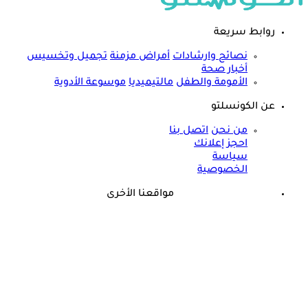
روابط سريعة
نصائح وارشادات
أمراض مزمنة
تجميل وتخسيس
أخبار صحة
الأمومة والطفل
مالتيميديا
موسوعة الأدوية
عن الكونسلتو
من نحن
اتصل بنا
احجز إعلانك
سياسة
الخصوصية
مواقعنا الأخرى
©
جميع الحقوق محفوظة لدى شركة جيميناي ميديا