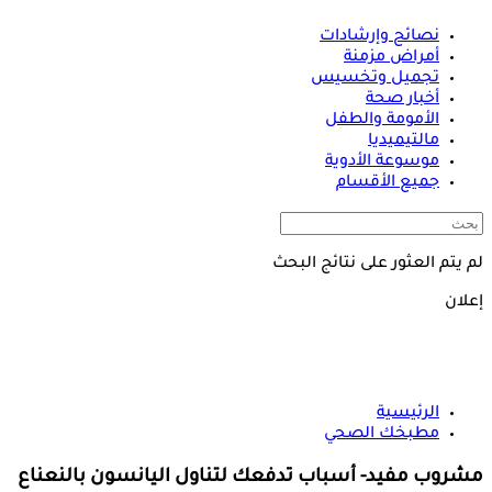
نصائح وإرشادات
أمراض مزمنة
تجميل وتخسيس
أخبار صحة
الأمومة والطفل
مالتيميديا
موسوعة الأدوية
جميع الأقسام
لم يتم العثور على نتائج البحث
إعلان
الرئيسية
مطبخك الصحي
مشروب مفيد- أسباب تدفعك لتناول اليانسون بالنعناع