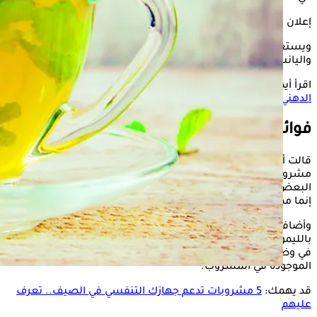
إعلان
ويستعرض "الكونسلتو" في السطور التالية، فوائد شرب النعناع
واليانسون.
اقرأ أيضًا:
تستحق التجربة- 6 وصفات بالزنجبيل لعلاج مرض الكبد
الدهني
فوائد النعناع واليانسون
قالت أخصائية التغذية العلاجية، الدكتورة مروة إبراهيم، إن تناول
مشروب اليانسون بالنعناع، لا يؤدي إلى التخسيس كما يعتقد
البعض، مؤكدة أن لا يوجد مشروبات تخسس وآخرى تزيد الوزن،
إنما ممكن تسبب رفع لمعدل حرق السعرات الحرارية.
وأضافت أخصائية التغذية العلاجية، أنه لا يفضل شرب اليانسون
بالليمون مغلي، فالأفضل أن يتم مزجهما في كوب واحد، ثم البدء
في وضع الماء الساخن، وهذا لضمان عدم فقدان الزيوت الطيارة
الموجودة في المشروب.
قد يهمك:
5 مشروبات تدعم جهازك التنفسي في الصيف.. تعرف
عليهم