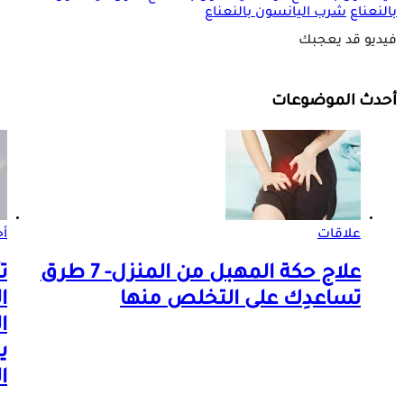
بالنعناع
شرب اليانسون بالنعناع
فيديو قد يعجبك
أحدث الموضوعات
علاقات
أخ
علاج حكة المهبل من المنزل- 7 طرق
ت
تساعدِك على التخلص منها
ا
ا
ي
ا