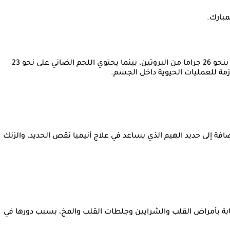
مبارك.
وأوضح الدكتور أسامة حمدي، أستاذ أمراض الباطنة والسكري والغدد الصماء بجامعة هارفارد، أن كل 100 جرام من اللحم البقري تمد الجسم بنحو 26 جراما من البروتين، بينما يحتوي اللحم الضاني على نحو 23
لازمة للعمليات الحيوية داخل الجسم.
الحمراء، بالإضافة إلى حديد الهيم الذي يساعد في علاج أنيميا نقص الحديد، والزنك
إصابة بأمراض القلب والشرايين وجلطات القلب والمخ، بسبب دورها في