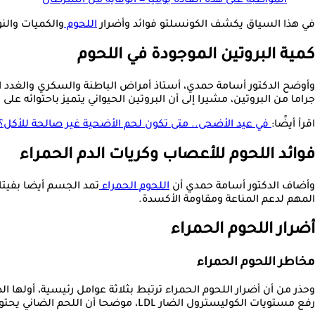
المواظبة على هذه العادة يوميًا = الوقاية من السرطان
في هذا السياق يكشف الكونسلتو فوائد وأضرار
اللحوم
والكميات والن
كمية البروتين الموجودة في اللحوم
جراما من البروتين، مشيرا إلى أن البروتين الحيواني يتميز باحتوائه ع
اقرأ أيضًا:
في عيد الأضحى.. متى تكون لحم الأضحية غير صالحة للأكل؟
فوائد اللحوم للأعصاب وكريات الدم الحمراء
وأضاف الدكتور أسامة حمدي أن
اللحوم الحمراء
المهم لدعم المناعة ومقاومة الأكسدة.
أضرار اللحوم الحمراء
مخاطر اللحوم الحمراء
وحذر من أن أضرار اللحوم الحمراء ترتبط بثلاثة عوامل رئيسية، أولها
رفع مستويات الكوليسترول الضار LDL، موضحا أن اللحم الضاني يحتوي على نسبة دهون أعلى مقارنة بلحم البقر.