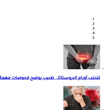
لتجنب أورام البروستاتا.. طبيب يوضح فحوصات مهمة