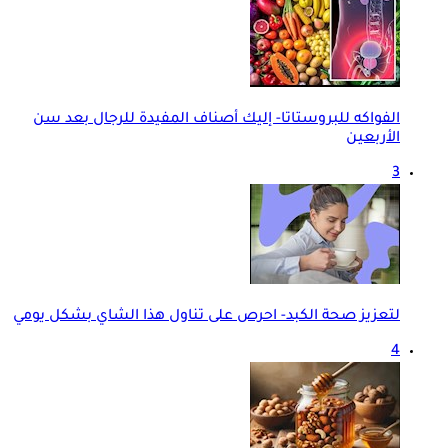
الفواكه للبروستاتا- إليك أصناف المفيدة للرجال بعد سن
الأربعين
3
لتعزيز صحة الكبد- احرص على تناول هذا الشاي بشكل يومي
4