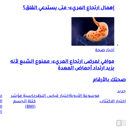
إهمال ارتجاع المريء- متى يستدعي القلق؟
أخبار صحة
موافي لمرضى ارتجاع المريء: ممنوع الشبع لأنه
يزيد ارتداد أحماض المعدة
صحتك بالأرقام
جديد
موسوعة الأدوية
إختبار قياس النظر
حاسبة مؤشر
ح
اختبار الاكتئاب
كتلة الجسم
ا
(BMI)
ال
(BMR)