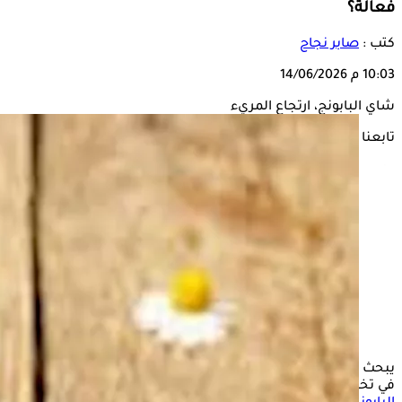
فعالة؟
كتب :
صابر نجاح
10:03 م
14/06/2026
شاي البابونج، ارتجاع المريء
تابعنا على
يبحث كثير من المصابين بارتجاع المريء عن حلول طبيعية تساعد
في تخفيف الأعراض المزعجة مثل الحموضة والحرقان، ويُعد
شاي