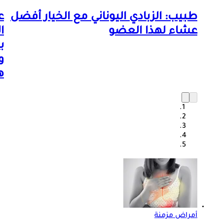
طبيب: الزبادي اليوناني مع الخيار أفضل
ع
عشاء لهذا العضو
ا
ب
و
ه
أمراض مزمنة