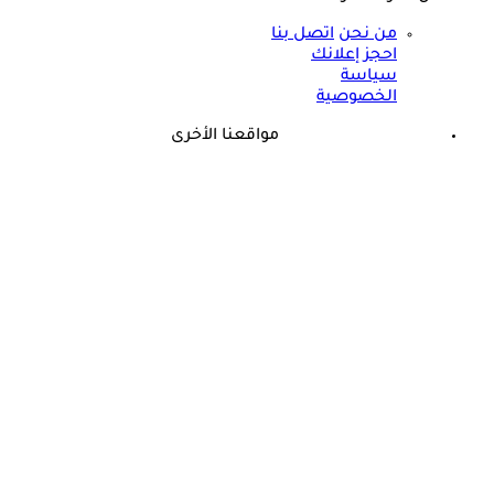
من نحن
اتصل بنا
احجز إعلانك
سياسة
الخصوصية
مواقعنا الأخرى
©
جميع الحقوق محفوظة لدى شركة جيميناي ميديا
حسام موافي يؤكد: هذه أبرز الهرمونات التي تؤثر على الكلى