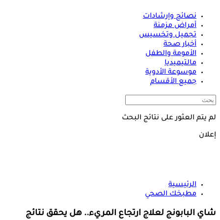
نصائح وإرشادات
أمراض مزمنة
تجميل وتخسيس
أخبار صحة
الأمومة والطفل
مالتيميديا
موسوعة الأدوية
جميع الأقسام
لم يتم العثور على نتائج البحث
إعلان
الرئيسية
مطبخك الصحي
شاي البابونج لعلاج ارتجاع المريء.. هل يحقق نتائج