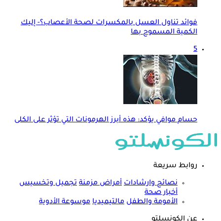
فوائد تناول العسل بالمكسرات لصحة الأعصاب؟- إليك
الكمية المسموح بها
5
حسام موافي يؤكد: هذه أبرز الهرمونات التي تؤثر على الكلى
روابط سريعة
نصائح وارشادات
أمراض مزمنة
تجميل وتخسيس
أخبار صحة
الأمومة والطفل
مالتيميديا
موسوعة الأدوية
عن الكونسلتو