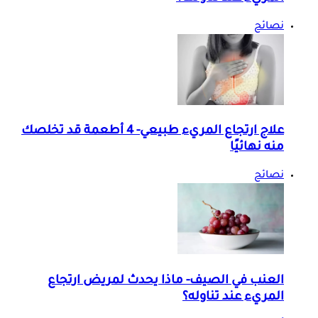
نصائح
علاج ارتجاع المريء طبيعي- 4 أطعمة قد تخلصك
منه نهائيًا
نصائح
العنب في الصيف- ماذا يحدث لمريض ارتجاع
المريء عند تناوله؟