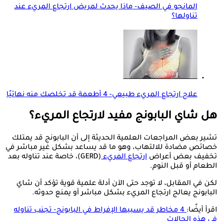
المانجو في الصيف- ماذا يحدث لمريض ارتجاع المريء عند
تناولها؟
علاج ارتجاع المريء طبيعي- 4 أطعمة قد تخلصك منه نهائيًا
هل شاي البابونج مفيد لارتجاع المريء؟
تشير بعض المراجعات العلمية الحديثة إلى أن البابونج قد يمتلك
خصائص مضادة للالتهاب، وهو ما قد يساعد بشكل غير مباشر في
تخفيف بعض أعراض
ارتجاع المريء
(GERD)، خاصة عند تناوله بعد
الطعام أو قبل النوم.
لكن في المقابل، لا توجد حتى الآن أدلة علمية قوية تؤكد أن شاي
البابونج يعالج ارتجاع المريء بشكل مباشر أو يمنع حدوثه.
اقرأ أيضًا:
4 مخاطر قد يسببها الإفراط في البابونج- تجنب تناوله
في هذه الحالات