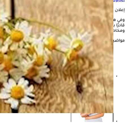
البابونج
من أكثر المشروبات العشبية شيوعًا في هذا السياق.
إعلان
وفي هذا السياق، يوضح موقع Healthline، ما إذا كان شاي البابونج
قادرًا بالفعل على علاج ارتجاع المريء، وما هي فوائده المحتملة
ومخاطره.
مواضيع ذات صلة
علاج ارتجاع المريء- طبيب يحذر هؤلاء من التدخل الجراحي