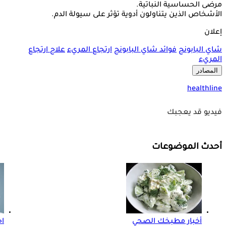
مرضى الحساسية النباتية.
الأشخاص الذين يتناولون أدوية تؤثر على سيولة الدم.
إعلان
شاي البابونج
فوائد شاي البابونج
ارتجاع المريء
علاج ارتجاع
المريء
المصادر
healthline
فيديو قد يعجبك
أحدث الموضوعات
أخبار مطبخك الصحي
اخ