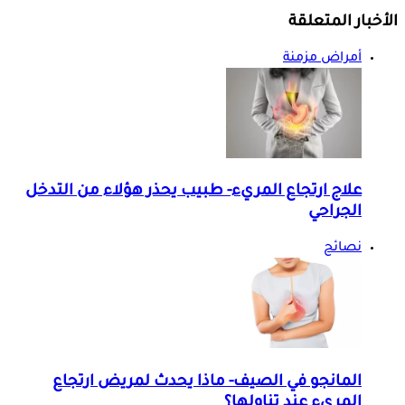
الأخبار المتعلقة
أمراض مزمنة
علاج ارتجاع المريء- طبيب يحذر هؤلاء من التدخل
الجراحي
نصائح
المانجو في الصيف- ماذا يحدث لمريض ارتجاع
المريء عند تناولها؟