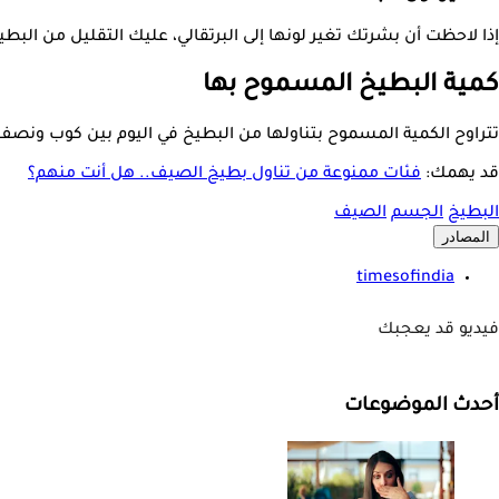
إذا لاحظت أن بشرتك تغير لونها إلى البرتقالي، عليك التقليل من البطي
كمية البطيخ المسموح بها
تتراوح الكمية المسموح بتناولها من البطيخ في اليوم بين كوب ونصف
قد يهمك:
فئات ممنوعة من تناول بطيخ الصيف.. هل أنت منهم؟
البطيخ
الجسم
الصيف
المصادر
timesofindia
فيديو قد يعجبك
أحدث الموضوعات