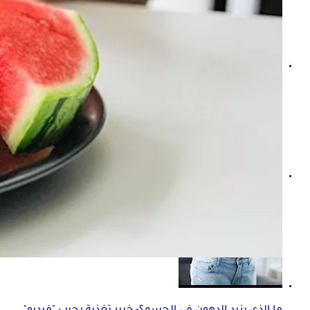
علامات تدل أنك مريض- 7 أعراض تظهر على الجسم في الصباح
عصير البطيخ والضغط- ماذا يحدث له عند تناوله بانتظام؟