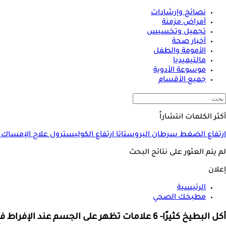
نصائح وإرشادات
أمراض مزمنة
تجميل وتخسيس
أخبار صحة
الأمومة والطفل
مالتيميديا
موسوعة الأدوية
جميع الأقسام
أكثر الكلمات انتشاراً
ارتفاع الضغط
سرطان البروستاتا
ارتفاع الكوليسترول
علاج الإمساك
لم يتم العثور على نتائج البحث
إعلان
الرئيسية
مطبخك الصحي
أكل البطيخ كثيرًا- 6 علامات تظهر على الجسم عند الإفراط فيه