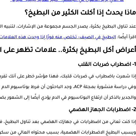
ما الذي يزيد الدهون في الجسم؟- خبير تغذية يجيب "فيديو"
ماذا يحدث إذا أكلت الكثير من البطيخ؟
عند تناول البطيخ بكثرة، يصدر الجسم مجموعة من الإشارات، لتنبيه الشخص بأنه ي
اقرأ أيضًا:
البطيخ في الصيف- تخلص منه فورًا إذا وجدت هذه العلامات 
أعراض أكل البطيخ بكثرة.. علامات تظهر على 
1- اضطراب ضربات القلب
إذا شعرت باضطراب في ضربات قلبك، فهذا مؤشر خطر على أنك تفرط في ت
وفي دراسة منشورة بمجلة ACP، وجد الباحثون أن فرط بوتاسيوم الدم قد يُحدث خللًا في إيقاع القلب.
والجدير بالذكر أن ارتفاع البوتاسيوم في الدم يؤدي أيضًا إلى الشعور
2- اضطرابات الجهاز الهضمي
إذا كنت تعاني من اضطرابات في جهازك الهضمي بعد تناول البطيخ، فهذ
ويسبب البطيخ الاضطرابات الهضمية، بسبب محتواه العالي من سكر