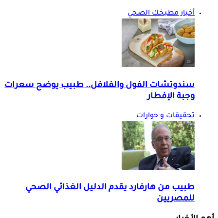
تأثير الفول الحراتي على السكر- هل يرفعه؟
أخبار مطبخك الصحي
سندوتشات الفول والفلافل.. طبيب يوضح سعرات
وجبة الإفطار
تحقيقات و حوارات
طبيب من هارفارد يقدم الدليل الغذائي الصحي
للمصريين