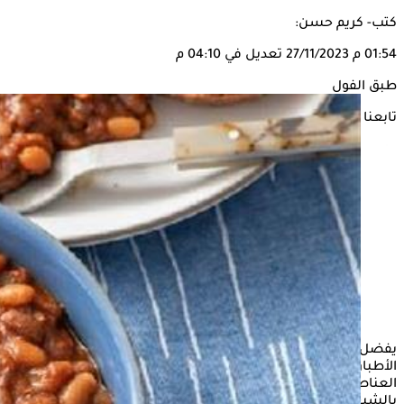
كتب- كريم حسن:
01:54 م
27/11/2023
تعديل في 04:10 م
طبق الفول
تابعنا على
يفضل الكثير من الأشخاص تناول
الفول
على الإفطار، باعتباره أحد
الأطباق الرئيسية في هذه الوجبة، نظرًا لمذاقه اللذيذ، إلى جانب
العناصر الغذائية الرائعة التي يحتوي عليها، كما أنه يمنح الشعور
بالشبع لفترة طويلة.