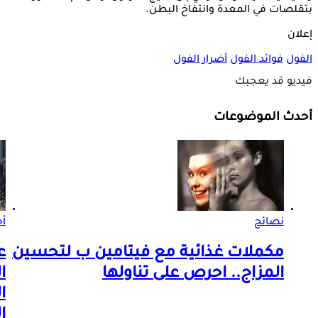
بتقلصات في المعدة وانتفاخ البطن.
إعلان
الفول
فوائد الفول
أضرار الفول
فيديو قد يعجبك
أحدث الموضوعات
نصائح
أخ
مكملات غذائية مع فيتامين ب لتحسين
ع
المزاج.. احرص على تناولها
ا
ا