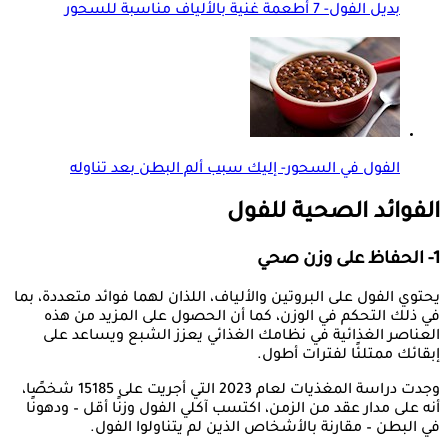
بديل الفول- 7 أطعمة غنية بالألياف مناسبة للسحور
الفول في السحور- إليك سبب ألم البطن بعد تناوله
الفوائد الصحية للفول
1- الحفاظ على وزن صحي
يحتوي الفول على البروتين والألياف، اللذان لهما فوائد متعددة، بما
في ذلك التحكم في الوزن، كما أن الحصول على المزيد من هذه
العناصر الغذائية في نظامك الغذائي يعزز الشبع ويساعد على
إبقائك ممتلئًا لفترات أطول.
وجدت دراسة المغذيات لعام 2023 التي أجريت على 15185 شخصًا،
أنه على مدار عقد من الزمن، اكتسب آكلي الفول وزنًا أقل – ودهونًا
في البطن – مقارنة بالأشخاص الذين لم يتناولوا الفول.