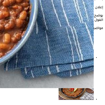
إعلان
يوضح "الكونسلتو" في السطور التالية، ما يحدث للجسم عند تناول
الفول يوميًا، وفقًا لما ذكره موقع "Very well health".
مواضيع ذات صلة
فول رمضان- إليك أسباب انتفاخ البطن بعد تناوله في
السحور