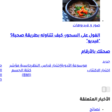
صور و فيديوهات
الفول على السحور- كيف تتناوله بطريقة صحية؟
"فيديو"
صحتك بالأرقام
جديد
موسوعة الأدوية
إختبار قياس النظر
حاسبة مؤشر
ح
اختبار الاكتئاب
كتلة الجسم
ا
(BMI)
ال
(BMR)
الأخبار المتعلقة