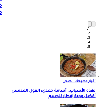
ا
ح
م
أخبار مطبخك الصحي
لهذه الأسباب.. أسامة حمدي: الفول المدمس
أفضل وجبة إفطار للجسم