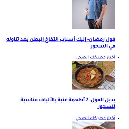
نصائح
فول رمضان- إليك أسباب انتفاخ البطن بعد تناوله
في السحور
أخبار مطبخك الصحي
بديل الفول- 7 أطعمة غنية بالألياف مناسبة
للسحور
أخبار مطبخك الصحي