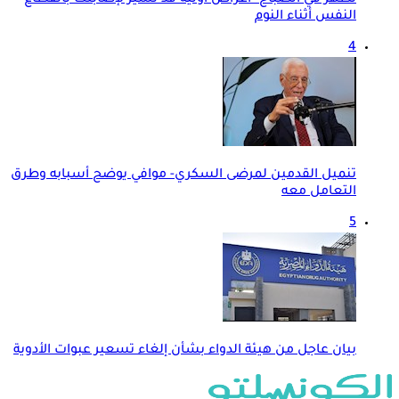
تظهر في الصباح- أعراض أولية قد تشير لإصابتك بانقطاع
النفس أثناء النوم
4
تنميل القدمين لمرضى السكري- موافي يوضح أسبابه وطرق
التعامل معه
5
بيان عاجل من هيئة الدواء بشأن إلغاء تسعير عبوات الأدوية