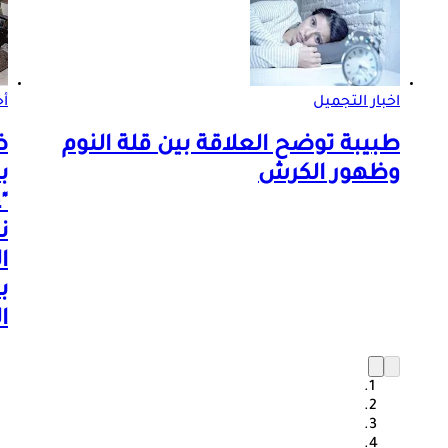
اخبار التجميل
أخ
طبيبة توضح العلاقة بين قلة النوم
ض
وظهور الكرش
ب
"
ن
ا
ب
ا