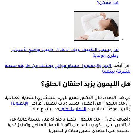
هذا ممكن؟
هل يسبب التكييف نزيف الأنف؟.. طبيب يوضح الأسباب
وطرق الوقاية
اقرأ أيضًا:
البرد والإنفلونزا- حسام موافي يكشف عن طريقة سهلة
للتفرقة بينهما
هل الليمون يزيد احتقان الحلق؟
في هذا الصدد، قال الدكتور عمرو ناجي، استشاري التغذية العلاجية،
إن ماء الليمون من أفضل المشروبات لتقليل أعراض
الإنفلونزا
والبرد، مؤكدًا أنه لا يزيد
التهاب الحلق
كما يشاع عنه.
وأضاف ناجي أن ماء الليمون يتميز باحتوائه على نبسبة عالية من
فيتامين سي، الذي يساعد على تقوية الجهاز المناعي وتعزيز قدرة
الجسم على التصدي للفيروسات والبكتيريا.