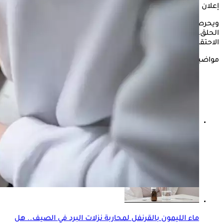
إعلان
ويحرص بعض الأشخاص على تناول
ماء الليمون
لتخفيف التهاب
الحلق، في المقابل يتجنبه آخرون، لاعتقادهم أنه يتسبب في زيادة
الاحتقان.
مواضيع ذات صلة
هل التعرق من علامات الشفاء من الإنفلونزا؟- إليك الحقيقة
ماء الليمون بالقرنفل لمحاربة نزلات البرد في الصيف.. هل