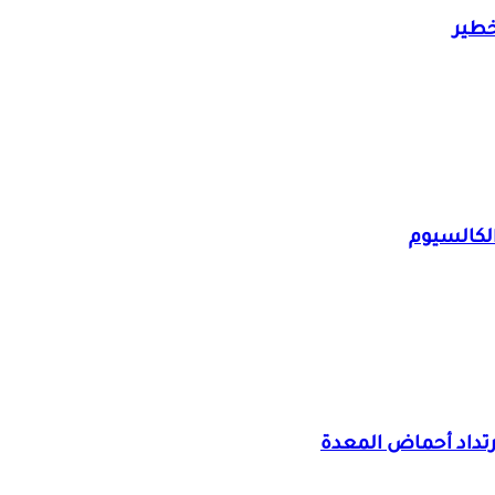
خطير
لكالسيوم
رتداد أحماض المعدة