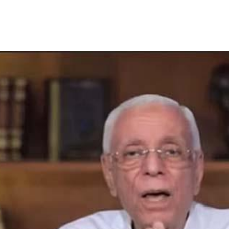
افي، من خطورة عدم الحركة والجلوس لفترات طويلة، مشيرا إلى أن ذل