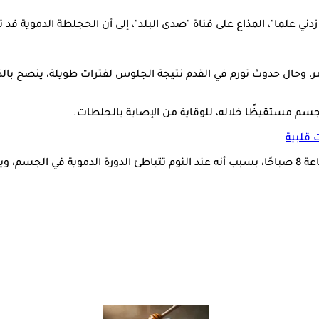
ي علما"، المذاع على قناة "صدى البلد"، إلى أن الحجلطة الدموية قد ت
ال حدوث تورم في القدم نتيجة الجلوس لفترات طويلة، ينصح بالذهاب 
جسم مستقيظًا خلاله، للوقاية من الإصابة بالجلطات.
 قلبية
ولفت إلى أن معظم الحالات من الممكن أن تصاب بالجلطات عند الساعة 8 صباحًا، بسبب أنه عند النوم 