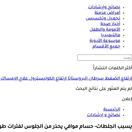
نصائح وإرشادات
أمراض مزمنة
تجميل وتخسيس
أخبار صحة
الأمومة والطفل
مالتيميديا
موسوعة الأدوية
جميع الأقسام
أكثر الكلمات انتشاراً
ارتفاع الضغط
سرطان البروستاتا
ارتفاع الكوليسترول
علاج الإمساك
لم يتم العثور على نتائج البحث
إعلان
الرئيسية
نصائح و إرشادات
يسبب الجلطات- حسام موافي يحذر من الجلوس لفترات طوي