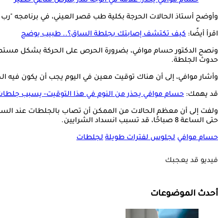
حسام موافي يحذر: علامة في الوجه تنذر بمرض مناعي خطير
وأوضح أستاذ الحالات الحرجة بكلية طب قصر العيني، في برنامجه "رب زدن
اقرأ أيضًا:
كيف تكتشف إصابتك بجلطة الساق؟.. طبيب يوضح
ونصح الدكتور حسام موافي، بضرورة الحرص على الحركة بشكل مستمر، وح
حدوث الجلطة.
وأشار موافي، إلى أن هناك توقيت معين في اليوم يجب أن يكون فيه ال
قد يهمك:
حسام موافي يحذر من النوم في هذا التوقيت- يسبب جلطات
حتى الساعة 8 صباحًا، قد تسبب انسداد الشرايين.
حسام موافي
لجلوس لفترات طويلة
لجلطات
فيديو قد يعجبك
أحدث الموضوعات