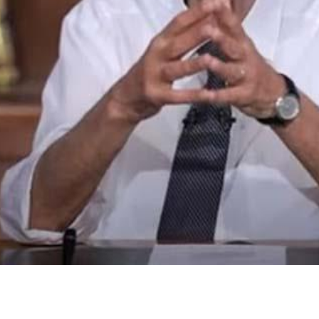
عامل معه
عه