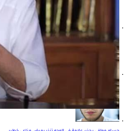
تنميل القدمين لمرضى السكري- موافي يوضح أسبابه وطرق الت
صداع اضطرابات الدورة الشهرية- موافي يوضح طرق التعامل م