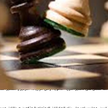
 لعبة الشطرنج، ومن بينها:
تعزيز الذاكرة، حيث تحفز هذه اللعبة تكوين وصلات عصبية جديدة ومن
إدمان
 تقليل التوتر والقلق وكذلك إفراز بعض الهرمونات التي تساعد في ت
عمل على تحفيز الدورة الدموية، ومن ثم زيادة التركيز والتفكير ال