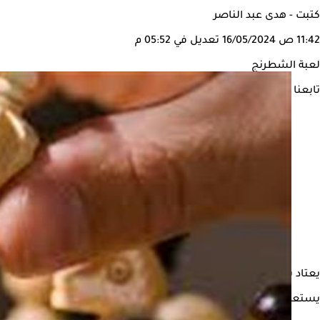
كتبت - هدى عبد الناصر
11:42 ص
16/05/2024
تعديل في 05:52 م
لعبة الشطرنج
تابعنا على
يعتاد بعض الأشخاص على ممارسة لعبة
الشطرنج
باعتبارها أحد ال
يستعرض "الكونسلتو" في التقرير التالي، أهم فوائد
لعبة الشطرنج
لصحة