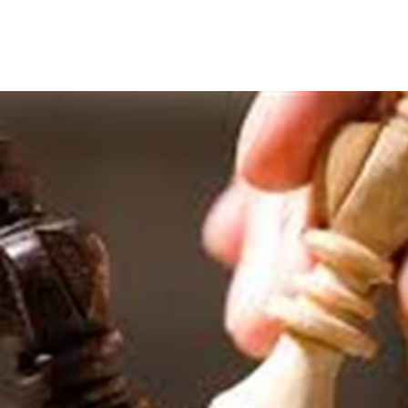
وسائل التي تساعد على دعم صحة الدماغ بشكل كبير، ولكنها قد تشكل
 الجسم، وفقًا لما ذكره موقع "Health line".