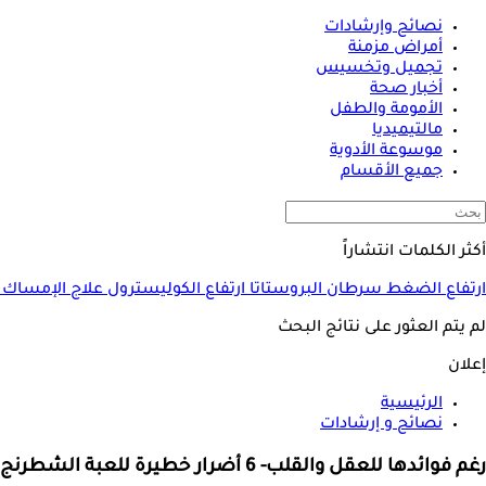
نصائح وإرشادات
أمراض مزمنة
تجميل وتخسيس
أخبار صحة
الأمومة والطفل
مالتيميديا
موسوعة الأدوية
جميع الأقسام
أكثر الكلمات انتشاراً
ارتفاع الضغط
سرطان البروستاتا
ارتفاع الكوليسترول
علاج الإمساك
لم يتم العثور على نتائج البحث
إعلان
الرئيسية
نصائح و إرشادات
رغم فوائدها للعقل والقلب- 6 أضرار خطيرة للعبة الشطرنج