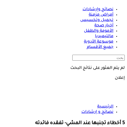
نصائح وإرشادات
أمراض مزمنة
تجميل وتخسيس
أخبار صحة
الأمومة والطفل
مالتيميديا
موسوعة الأدوية
جميع الأقسام
لم يتم العثور على نتائج البحث
إعلان
الرئيسية
نصائح و إرشادات
5 أخطاء تجنبها عند المشي- تفقده فائدته