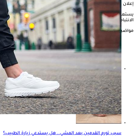
إعلان
يستعرض "الكونسلتو" في التقرير التالي، أبرز الأخطاء التي يجب
الانتباه لها جيدًا عند المشي، وفقًا لما ذكره موقع "Web md".
مواضيع ذات صلة
ما هو معدل ضربات القلب الطبيعي أثناء المشي؟.. تعرف
عليه
سبب تورم القدمين بعد المشي.. هل يستدعي زيارة الطبيب؟