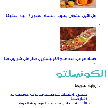
هل التين الشوكي يسبب الانسداد المعوي؟- إليك الحقيقة
5
حسام موافي: عدم علاج الكوليسترول خطر على شرايين هذا
عضو
روابط سريعة
نصائح وارشادات
أمراض مزمنة
تجميل وتخسيس
أخبار صحة
الأمومة والطفل
مالتيميديا
موسوعة الأدوية