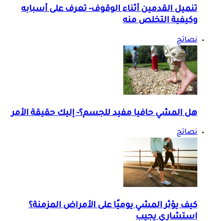
تنميل القدمين أثناء الوقوف- تعرف على أسبابه
وكيفية التخلص منه
نصائح
هل المشي حافيا مفيد للجسم؟- إليك حقيقة الأمر
نصائح
كيف يؤثر المشي يوميًا على الأمراض المزمنة؟
استشاري يجيب