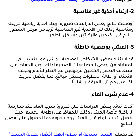
اقرأ أيضًا:
الجري أم المشي- أيهما أفضل للتخسيس؟
2- ارتداء أحذية غير مناسبة
أوضحت نتائج بعض الدراسات ضرورة ارتداء أحذية رياضية مريحة
ومناسبة وذلك لأن الأحذية غير المناسبة تزيد من فرص الشعور
بالألم في القدمين والركبتين وأسفل الظهر.
3- المشي بوضعية خاطئة
قد لا ينتبه بعض الأشخاص لوضعية المشي مما يتسبب في
المعاناة من بعض المضاعفات الصحية لذلك يجب الحفاظ على
استقامة الظهر والكتفين مرفوعين مع النظر للأمام وتجنب
الانحناء أو إطالة الخطوات بشكل مبالغ، كما يفضل تحريك
الذراعين مع ثني المرفقين قليلًا.
4- عدم شرب الماء
أكدت نتائج بعض الدراسات على ضرورة شرب الماء عند ممارسة
الرياضة خاصة المشي وذلك للحفاظ على رطوبة الجسم، حيث
يفضل شرب الماء قبل المشي وخلاله وبعده للحصول على أفضل
النتائج.
قد يهمك:
المشي بسرعة أم ببطء- أيهما أفضل لصحة الجسم؟