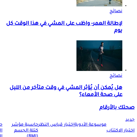
نصائح
لإطالة العمر- واظب على المشي في هذا الوقت كل
يوم
نصائح
هل يُمكن أن يُؤثر المشي في وقت متأخر من الليل
على صحة الأمعاء؟
صحتك بالأرقام
جديد
موسوعة الأدوية
إختبار قياس النظر
حاسبة مؤشر
ح
اختبار الاكتئاب
كتلة الجسم
ا
(BMI)
ال