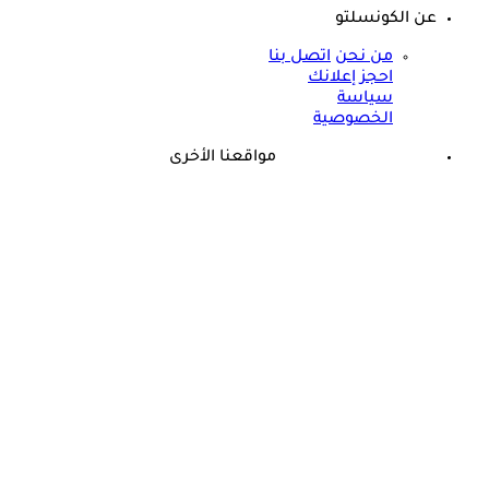
عن الكونسلتو
من نحن
اتصل بنا
احجز إعلانك
سياسة
الخصوصية
مواقعنا الأخرى
©
جميع الحقوق محفوظة لدى شركة جيميناي ميديا
حسام موافي: عدم علاج الكوليسترول خطر على شرايين هذا عضو