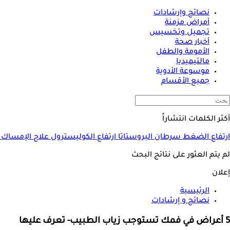
نصائح وإرشادات
أمراض مزمنة
تجميل وتخسيس
أخبار صحة
الأمومة والطفل
مالتيميديا
موسوعة الأدوية
جميع الأقسام
أكثر الكلمات انتشاراً
ارتفاع الضغط
سرطان البروستاتا
ارتفاع الكوليسترول
علاج الإمساك
لم يتم العثور على نتائج البحث
إعلان
الرئيسية
نصائح و إرشادات
5 أعراض في فمك تستوجب زياب الطبيب- تعرف عليها