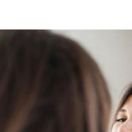
راض مزعجة يمكن أن تؤثر على الحياة اليومية، وعادة ما يستوجب ذل
فقًا لما ذكره موقع "Web md".