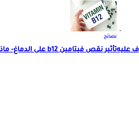
نصائح
تأثير نقص فيتامين b12 على الدماغ- ماذا يحدث له؟